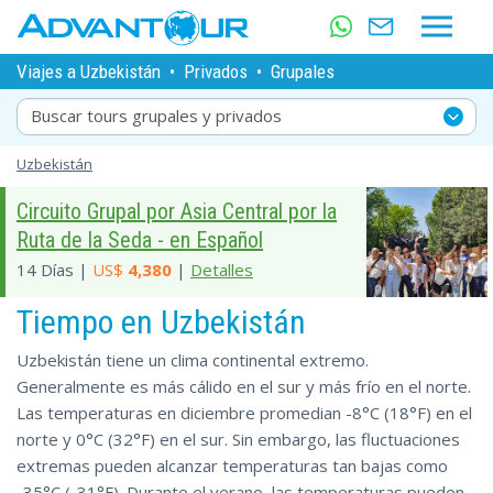
Viajes a Uzbekistán
•
Privados
•
Grupales
Buscar tours grupales y privados
Uzbekistán
Circuito Grupal por Asia Central por la
Ruta de la Seda - en Español
14 Días |
US$
4,380
|
Detalles
Tiempo en Uzbekistán
Uzbekistán tiene un clima continental extremo.
Generalmente es más cálido en el sur y más frío en el norte.
Las temperaturas en diciembre promedian -8°C (18°F) en el
norte y 0°C (32°F) en el sur. Sin embargo, las fluctuaciones
extremas pueden alcanzar temperaturas tan bajas como
-35°C (-31°F). Durante el verano, las temperaturas pueden