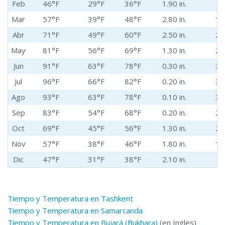
Feb
46°F
29°F
36°F
1.90 in.
8
Mar
57°F
39°F
48°F
2.80 in.
14
Abr
71°F
49°F
60°F
2.50 in.
22
May
81°F
56°F
69°F
1.30 in.
27
Jun
91°F
63°F
78°F
0.30 in.
33
Jul
96°F
66°F
82°F
0.20 in.
36
Ago
93°F
63°F
78°F
0.10 in.
34
Sep
83°F
54°F
68°F
0.20 in.
28
Oct
69°F
45°F
56°F
1.30 in.
21
Nov
57°F
38°F
46°F
1.80 in.
14
Dic
47°F
31°F
38°F
2.10 in.
8
Tiempo y Temperatura en Tashkent
Tiempo y Temperatura en Samarcanda
Tiempo y Temperatura en Bujará (Bukhara)
(en Ingles)