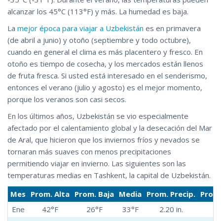
alcanzar los 45°C (113°F) y más. La humedad es baja.
La
mejor época para viajar a Uzbekistán
es en primavera
(de abril a junio) y otoño (septiembre y todo octubre),
cuando en general el clima es más placentero y fresco. En
otoño es tiempo de cosecha, y los mercados están llenos
de fruta fresca. Si usted está interesado en el senderismo,
entonces el verano (julio y agosto) es el mejor momento,
porque los veranos son casi secos.
En los últimos años, Uzbekistán se vio especialmente
afectado por el calentamiento global y la desecación del Mar
de Aral, que hicieron que los inviernos fríos y nevados se
tornaran más suaves con menos precipitaciones
permitiendo viajar en invierno. Las siguientes son las
temperaturas medias en Tashkent, la capital de Uzbekistán.
Mes
Prom. Alta
Prom. Baja
Media
Prom. Precip.
Prom.
Ene
42°F
26°F
33°F
2.20 in.
6