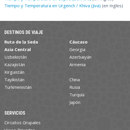
Tiempo y Temperatura en Urgench / Khiva (Jiva)
(en Ingles)
DESTINOS DE VIAJE
Ruta de la Seda
Cáucaso
Asia Central
Georgia
Uzbekistán
Azerbaiyán
Kazajistán
Armenia
Kirguistán
Tayikistán
China
Turkmenistán
Rusia
Turquía
Japón
SERVICIOS
Circuitos Grupales