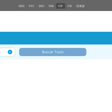
ENG
РУС
DEU
FRA
ESP
ITA
日本語
Buscar Tours