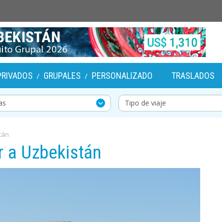
PRIVADOS
GRUPALES
PERSONALIZADO
TRASLADOS
/
/
tán
r a Uzbekistán