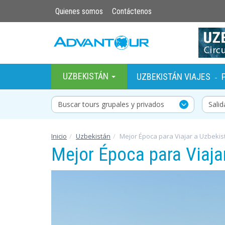
Quienes somos
Contáctenos
UZBEKISTÁN
UZBEKISTÁN VIAJES
-
Buscar tours grupales y privados
Inicio
Uzbekistán
Mejor Época para Viajar a Uzbekis
Mejor Época para Viaja