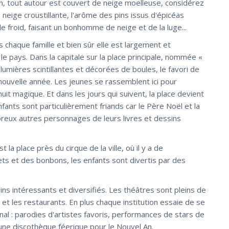
An, tout autour est couvert de neige moelleuse, considérez
la neige croustillante, l'arôme des pins issus d'épicéas
e froid, faisant un bonhomme de neige et de la luge...
 chaque famille et bien sûr elle est largement et
le pays. Dans la capitale sur la place principale, nommée «
lumières scintillantes et décorées de boules, le favori de
 nouvelle année. Les jeunes se rassemblent ici pour
nuit magique. Et dans les jours qui suivent, la place devient
nfants sont particulièrement friands car le Père Noël et la
ombreux autres personnages de leurs livres et dessins
a place près du cirque de la ville, où il y a de
ts et des bonbons, les enfants sont divertis par des
ns intéressants et diversifiés. Les théâtres sont pleins de
s et les restaurants. En plus chaque institution essaie de se
al : parodies d'artistes favoris, performances de stars de
une discothèque féerique pour le Nouvel An.