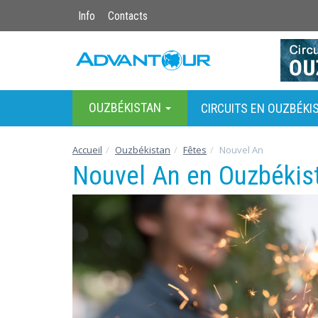
Info
Contacts
OUZBÉKISTAN
CIRCUITS EN OUZBÉKI
Accueil
Ouzbékistan
Fêtes
Nouvel An
Nouvel An en Ouzbékis