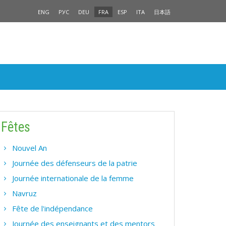
ENG
РУС
DEU
FRA
ESP
ITA
日本語
Fêtes
Nouvel An
Journée des défenseurs de la patrie
Journée internationale de la femme
Navruz
Fête de l'indépendance
Journée des enseignants et des mentors