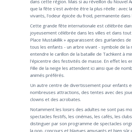
dans cette région. Mais si au réveillon du Nouvel 
que la fête s'est avérée être la plus réelle : avec 
vivants, l'odeur épicée du froid, permanente dans l
Cette grande fête internationale est célébrée dans
joyeusement célébrée dans les villes et dans tout 
Place Mustakillik » apparaissent des guirlandes de 
tous les enfants - un arbre vivant - symbole de la
entendre le carillon de la bataille de Tachkent à mi
l'épicentre des festivités de masse. En effet les e
Fille de la neige les attendent ici ainsi que de n
animés préférés.
Un autre centre de divertissement pour enfants est l
nombreuses attractions, des tentes avec des joue
clowns et des acrobates.
Notamment les loisirs des adultes ne sont pas moi
spectacles festifs, les cinémas, les cafés, les club
distinguer par son programme de spectacles origin
la pop, concours et blagues amusants et bien sûr 