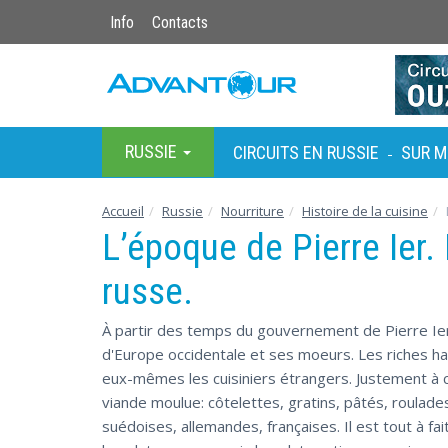
Info
Contacts
RUSSIE
CIRCUITS EN RUSSIE
SUR M
-
Accueil
Russie
Nourriture
Histoire de la cuisine
L’époque de Pierre Ier. 
russe.
À partir des temps du gouvernement de Pierre Ier
d'Europe occidentale et ses moeurs. Les riches ha
eux-mêmes les cuisiniers étrangers. Justement à 
viande moulue: côtelettes, gratins, pâtés, roulade
suédoises, allemandes, françaises. Il est tout à fa