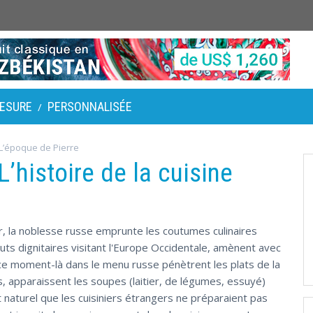
ESURE
PERSONNALISÉE
/
L’époque de Pierre
L’histoire de la cuisine
, la noblesse russe emprunte les coutumes culinaires
uts dignitaires visitant l'Europe Occidentale, amènent avec
ce moment-là dans le menu russe pénètrent les plats de la
s, apparaissent les soupes (laitier, de légumes, essuyé)
it naturel que les cuisiniers étrangers ne préparaient pas