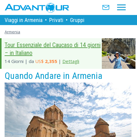
Viaggi in Armenia
•
Privati
•
Gruppi
Armenia
Tour Essenziale del Caucaso di 14 giorni
– in Italiano
14 Giorni | da
US$
2,355
|
Dettagli
Quando Andare in Armenia