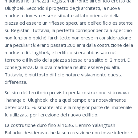
madrasa nella Piazza Registan di fronte all'edificio eretto da
Ulughbek. Secondo il progetto degli architetti, la nuova
madrasa doveva essere situata sul lato orientale della
piazza ed essere un riflesso speculare dell'edificio esistente
su Registan. Tuttavia, la perfetta corrispondenza a specchio
non funzionò poiché l'architetto non prese in considerazione
una peculiarità: erano passati 200 anni dalla costruzione della
madrasa di Ulughbek, e l'edificio si era abbassato nel
terreno e il livello della piazza stessa era salito di 2 metri. Di
conseguenza, la nuova madrasa risultò essere più alta.
Tuttavia, è piuttosto difficile notare visivamente questa
differenza.
Sul sito del territorio previsto per la costruzione si trovava
l'hanaqa di Ulughbek, che a quel tempo era notevolmente
deteriorato. Fu smantellato e la maggior parte del materiale
fu utilizzata per l'erezione del nuovo edificio.
La costruzione durò fino al 1636. L'emiro Yalangtush
Bahadur desiderava che la sua creazione non fosse inferiore