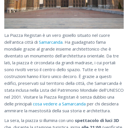
La Piazza Registan è un vero gioiello situato nel cuore
dell'antica città di
Samarcanda
. Ha guadagnato fama
mondiale grazie al grande insieme architettonico che è
diventato un monumento dell'architettura orientale. Da tre
lati, la piazza è circondata da grandi madrase, i cui portali
sono rivolti verso il centro dello spazio. Tutte e tre le
costruzioni hanno il loro unico decoro. È grazie a questi
edifici, preservati sul territorio della città, che Samarcanda è
stata inclusa nella Lista del Patrimonio Mondiale dell'UNESCO
nel 2001. Visitare la Piazza Registan è senza dubbio una
delle principali
cosa vedere a Samarcanda
per chi desidera
ammirare la maestosità della sua storia e architettura.
La sera, la piazza si illumina con uno
spettacolo di luci 3D
che, durante la stagione turistica, inizia
alle 21:00
(verificate