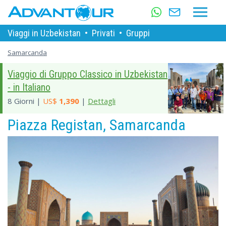
Viaggi in Uzbekistan
•
Privati
•
Gruppi
Samarcanda
Viaggio di Gruppo Classico in Uzbekistan
- in Italiano
8 Giorni |
US$
1,390
|
Dettagli
Piazza Registan, Samarcanda