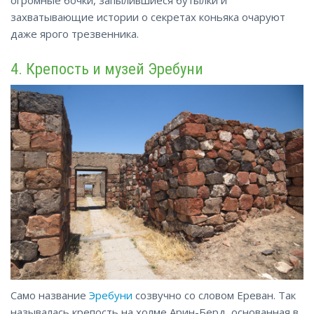
захватывающие истории о секретах коньяка очаруют
даже ярого трезвенника.
4. Крепость и музей Эребуни
Само название
Эребуни
созвучно со словом Ереван. Так
называлась крепость на холме Арин-Берд, основанная в