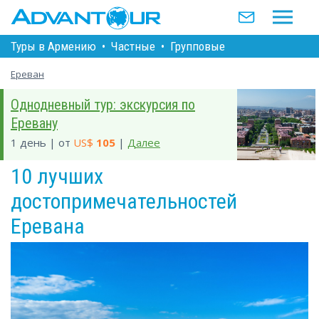
Туры в Армению
•
Частные
•
Групповые
Ереван
Однодневный тур: экскурсия по
Еревану
1 день | от
US$
105
|
Далее
10 лучших
достопримечательностей
Еревана