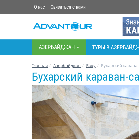
О нас
Связаться с нами
АЗЕРБАЙДЖАН
ТУРЫ В АЗЕРБАЙД
Главная
Азербайджан
Баку
Бухарский карава
Бухарский караван-са