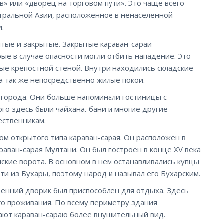
в» или «дворец на торговом пути». Это чаще всего
тральной Азии, расположенное в ненаселенной
и.
ытые и закрытые. Закрытые караван-сараи
ые в случае опасности могли отбить нападение. Это
ые крепостной стеной. Внутри находились складские
а так же непосредственно жилые покои.
 города. Они больше напоминали гостиницы с
го здесь были чайхана, бани и многие другие
ественникам.
м открытого типа караван-сарая. Он расположен в
аван-сарая Мултани. Он был построен в конце XV века
кие ворота. В основном в нем останавливались купцы
ти из Бухары, поэтому народ и называл его Бухарским.
ренний дворик был приспособлен для отдыха. Здесь
о проживания. По всему периметру здания
ают караван-сараю более внушительный вид.