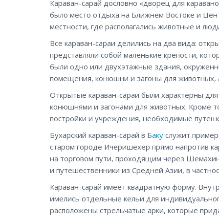
Караван-сарай дословно «дворец для каравано
было место отдыха на Ближнем Востоке и Цен
местности, где располагались животные и люд
Все караван-сараи делились на два вида: откр
представляли собой маленькие крепости, котор
были одно или двухэтажные здания, окруженн
помещения, конюшни и загоны для животных, 
Открытые караван-сараи были характерны для
конюшнями и загонами для животных. Кроме то
постройки и учреждения, необходимые путеш
Бухарский караван-сарай в
Баку
служит примеро
старом городе Ичеришехер прямо напротив кар
на торговом пути, проходящим через Шемахинс
и путешественники из Средней Азии, в частнос
Караван-сарай имеет квадратную форму. Внут
имелись отдельные кельи для индивидуальног
расположены стрельчатые арки, которые прид