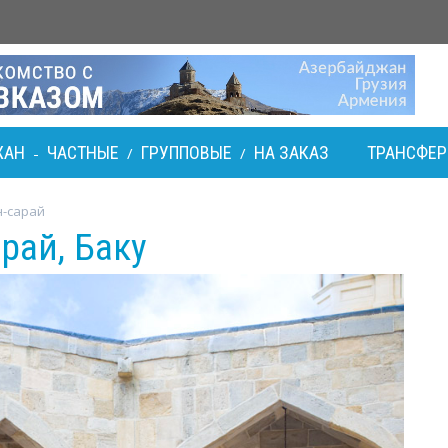
ЖАН
ЧАСТНЫЕ
ГРУППОВЫЕ
НА ЗАКАЗ
ТРАНСФЕ
-
/
/
н-сарай
рай, Баку