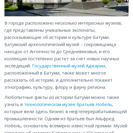
В городе расположено несколько интересных музеев,
где представлены уникальные экспонаты,
рассказывающие об истории и культуре Батуми.
Батумский археологический музей – сокровищница
находок от Античности до Средневековья, и его
коллекция постепенно растет за счет новых научных
экспедиций.
Государственный музей Аджарии
,
расположенный в Батуми, также может многое
рассказать об истории, и дополнительно покажет
этнографию, культуру, флору и фауну региона.
Любопытные факты из истории Батуми можно также
узнать в
технологическом музее братьев Нобель
,
которые вели здесь бизнес в нефтеперерабатывающей
промышленности. Одним из братьев был Альфред
Нобель, основатель всемирно известной премии. Музей
поведает об истории Батуми в конце XIX века и об