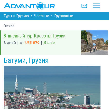
Туры в Грузию
•
Частные
•
Групповые
Грузия
8-дневный тур Красоты Грузии
8 дней | от
US$
970
|
Далее
Батуми, Грузия