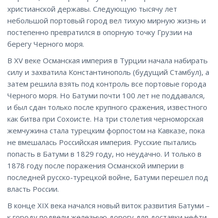
христианской державы. Следующую тысячу лет
небольшой портовый город вел тихую мирную жизнь и
постепенно превратился в опорную точку Грузии на
берегу Черного моря.
В XV веке Османская империя в Турции начала набирать
силу и захватила Константинополь (будущий Стамбул), а
затем решила взять под контроль все портовые города
Черного моря. Но Батуми почти 100 лет не поддавался,
и был сдан только после крупного сражения, известного
как битва при Сохоисте. На три столетия черноморская
жемчужина стала турецким форпостом на Кавказе, пока
не вмешалась Российская империя. Русские пытались
попасть в Батуми в 1829 году, но неудачно. И только в
1878 году после поражения Османской империи в
последней русско-турецкой войне, Батуми перешел под
власть России.
В конце XIX века начался новый виток развития Батуми –
к городу подвели железную дорогу для доставки нефти