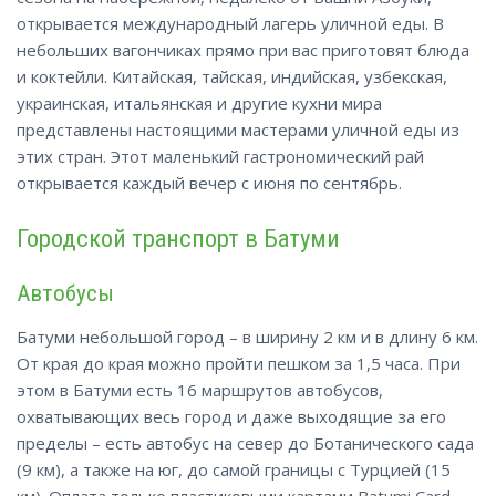
открывается международный лагерь уличной еды. В
небольших вагончиках прямо при вас приготовят блюда
и коктейли. Китайская, тайская, индийская, узбекская,
украинская, итальянская и другие кухни мира
представлены настоящими мастерами уличной еды
из
этих стран. Этот маленький гастрономический рай
открывается каждый вечер с июня по сентябрь.
Городской транспорт в Батуми
Автобусы
Батуми небольшой город – в ширину 2 км и в длину 6 км.
От края до края можно пройти пешком за 1,5 часа. При
этом в Батуми есть 16 маршрутов автобусов,
охватывающих весь город и даже выходящие за его
пределы – есть автобус на север до Ботанического сада
(9 км), а также на юг, до самой границы с Турцией (15
км). Оплата только пластиковыми картами Batumi Card,