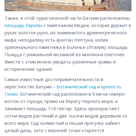
Также, в этой туристической части Батуми расположены
площадь Европы
с памятником Медее, которая держит в
руках золотое руно, из знаменитого древнегреческого
мифа; неподалеку есть фонтан Нептуна, копия
оригинального памятника в Болонье (Италия); площадь
Пьяцца с уникальной мозаикой из миллиона плиточек.
Вместе с этим можно увидеть различные храмы и
исторические здания.
Самые известные достопримечательности в
окрестностях Батуми –
Ботанический сад
и
крепость
Гонио
. Ботанический сад расположен в 9 км на северо-
восток от города, прямо на берегу Черного моря, и
занимает площадь 110 гектар. Здесь произрастают
сотни видов растений и две тысячи видов деревьев со
всего мира. Сад холмистый и пешая прогулка займет
целый день, зато с верхней точки откроется