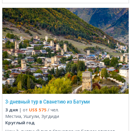
3-дневный тур в Сванетию из Батуми
3 дня
| от
US$
575
/ чел.
Местиа, Ушгули, Зугдиди
Круглый год