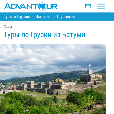
Туры в Грузию
•
Частные
•
Групповые
Туры
Туры по Грузии из Батуми