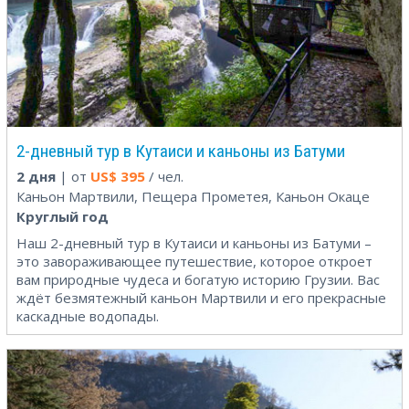
2-дневный тур в Кутаиси и каньоны из Батуми
2 дня
| от
US$
395
/ чел.
Каньон Мартвили, Пещера Прометея, Каньон Окаце
Круглый год
Наш 2-дневный тур в Кутаиси и каньоны из Батуми –
это завораживающее путешествие, которое откроет
вам природные чудеса и богатую историю Грузии. Вас
ждёт безмятежный каньон Мартвили и его прекрасные
каскадные водопады.