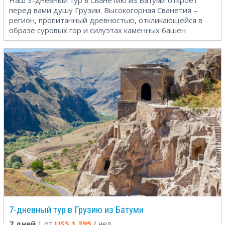
Наш 3-дневный тур в Сванетию из Батуми откроет
перед вами душу Грузии. Высокогорная Сванетия –
регион, пропитанный древностью, откликающейся в
образе суровых гор и силуэтах каменных башен
7-дневный тур в Грузию из Батуми
7 дней
| от
US$
1,395
/ чел.