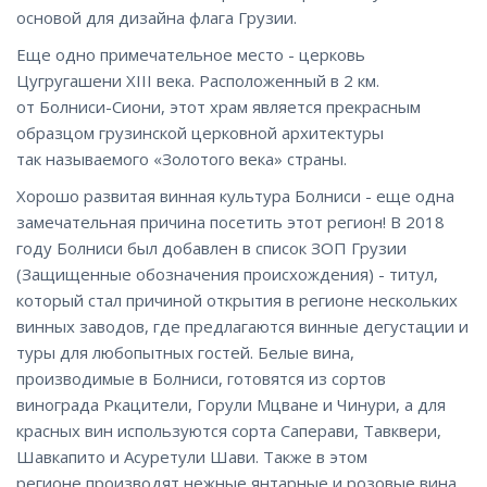
основой для дизайна флага Грузии.
Еще одно примечательное место - церковь
Цугругашени XIII века. Расположенный в 2 км.
от Болниси-Сиони, этот храм является прекрасным
образцом грузинской церковной архитектуры
так называемого «Золотого века» страны.
Хорошо развитая винная культура Болниси - еще одна
замечательная причина посетить этот регион! В 2018
году Болниси был добавлен в список ЗОП Грузии
(Защищенные обозначения происхождения) - титул,
который стал причиной открытия в регионе нескольких
винных заводов, где предлагаются винные дегустации и
туры для любопытных гостей. Белые вина,
производимые в Болниси, готовятся из сортов
винограда Ркацители, Горули Мцване и Чинури, а для
красных вин используются сорта Саперави, Тавквери,
Шавкапито и Асуретули Шави. Также в этом
регионе производят нежные янтарные и розовые вина.