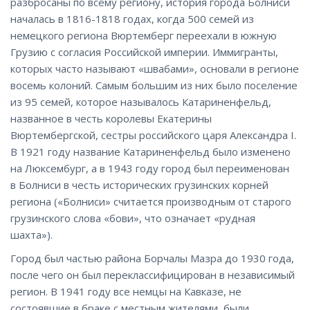
разбросаны по всему региону, история города Болниси
началась в 1816-1818 годах, когда 500 семей из
немецкого региона Вюртемберг переехали в южную
Грузию с согласия Российской империи. Иммигранты,
которых часто называют «швабами», основали в регионе
восемь колоний. Самым большим из них было поселение
из 95 семей, которое называлось Катариненфельд,
названное в честь королевы Екатерины
Вюртембергской, сестры российского царя Александра I.
В 1921 году название Катариненфельд было изменено
на Люксембург, а в 1943 году город был переименован
в Болниси в честь исторических грузинских корней
региона («Болниси» считается производным от старого
грузинского слова «бови», что означает «рудная
шахта»).
Город был частью района Борчалы Мазра до 1930 года,
после чего он был переклассифицирован в независимый
регион. В 1941 году все немцы на Кавказе, не
состоявшие в браке с местным жителями, были