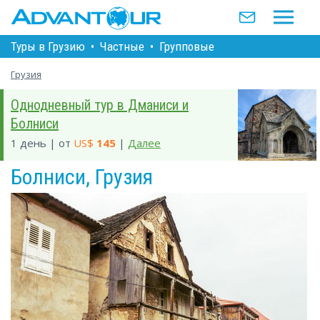
Туры в Грузию
•
Частные
•
Групповые
Грузия
Однодневный тур в Дманиси и
Болниси
1 день | от
US$
145
|
Далее
Болниси, Грузия