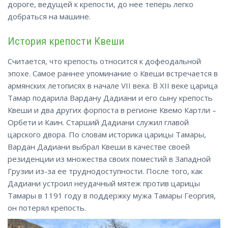
дороге, ведущей к крепости, до нее теперь легко
добраться на машине.
История крепости Квеши
Считается, что крепость относится к дофеодальной
эпохе. Самое раннее упоминание о Квеши встречается в
армянских летописях в начале VII века. В XII веке царица
Тамар подарила Вардану Дадиани и его сыну крепость
Квеши и два других форпоста в регионе Квемо Картли –
Орбети и Каин. Старший Дадиани служил главой
царского двора. По словам историка царицы Тамары,
Вардан Дадиани выбрал Квеши в качестве своей
резиденции из множества своих поместий в Западной
Грузии из-за ее труднодоступности. После того, как
Дадиани устроил неудачный мятеж против царицы
Тамары в 1191 году в поддержку мужа Тамары Георгия,
он потерял крепость.