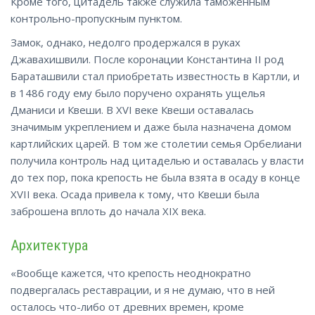
Кроме того, цитадель также служила таможенным
контрольно-пропускным пунктом.
Замок, однако, недолго продержался в руках
Джавахишвили. После коронации Константина II род
Бараташвили стал приобретать известность в Картли, и
в 1486 году ему было поручено охранять ущелья
Дманиси и Квеши. В XVI веке Квеши оставалась
значимым укреплением и даже была назначена домом
картлийских царей. В том же столетии семья Орбелиани
получила контроль над цитаделью и оставалась у власти
до тех пор, пока крепость не была взята в осаду в конце
XVII века. Осада привела к тому, что Квеши была
заброшена вплоть до начала XIX века.
Архитектура
«Вообще кажется, что крепость неоднократно
подвергалась реставрации, и я не думаю, что в ней
осталось что-либо от древних времен, кроме