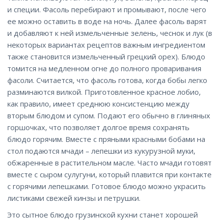
и специи. Фасоль перебирают и промывают, после чего
ее можно оставить в воде на ночь. Далее фасоль варят
и добавляют к ней измельченные зелень, чеснок и лук (в
некоторых вариантах рецептов важным ингредиентом
также становится измельченный грецкий орех). Блюдо
томится на медленном огне до полного проваривания
фасоли. Считается, что фасоль готова, когда бобы легко
разминаются вилкой. Приготовленное красное лобио,
как правило, имеет среднюю консистенцию между
вторым блюдом и супом. Подают его обычно в глиняных
горшочках, что позволяет долгое время сохранять
блюдо горячим. Вместе с пряными красными бобами на
стол подаются мчади – лепешки из кукурузной муки,
обжаренные в растительном масле. Часто мчади готовят
вместе с сыром сулугуни, который плавится при контакте
с горячими лепешками. Готовое блюдо можно украсить
листиками свежей кинзы и петрушки.
Это сытное блюдо грузинской кухни станет хорошей