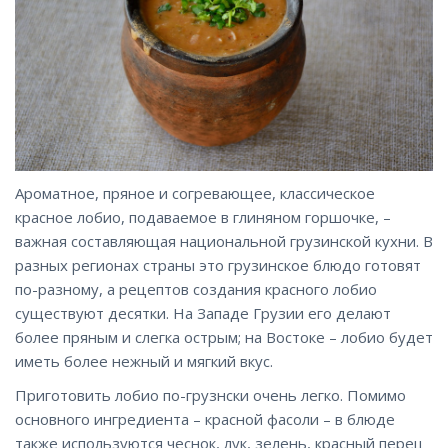
Ароматное, пряное и согревающее, классическое
красное лобио, подаваемое в глиняном горшочке, –
важная составляющая национальной грузинской кухни. В
разных регионах страны это грузинское блюдо готовят
по-разному, а рецептов создания красного лобио
существуют десятки. На Западе Грузии его делают
более пряным и слегка острым; на Востоке – лобио будет
иметь более нежный и мягкий вкус.
Приготовить лобио по-грузнски очень легко. Помимо
основного ингредиента – красной фасоли – в блюде
также используются чеснок, лук, зелень, красный перец