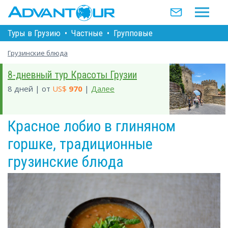
Туры в Грузию
•
Частные
•
Групповые
Грузинские блюда
8-дневный тур Красоты Грузии
8 дней | от
US$
970
|
Далее
Красное лобио в глиняном
горшке, традиционные
грузинские блюда