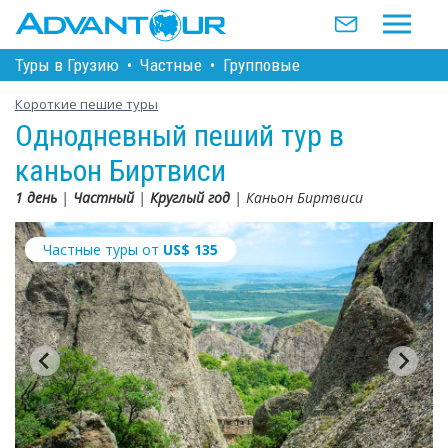
Туры в Грузию
•
Частные
•
Групповые
Короткие пешие туры
Однодневный пеший тур в
каньон Биртвиси
1 день
|
Частный
|
Круглый год
| Каньон Биртвиси
Частные туры от
US$
135