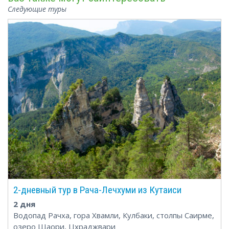
Следующие туры
2-дневный тур в Рача-Лечхуми из Кутаиси
2 дня
Водопад Рачха, гора Хвамли, Кулбаки, столпы Саирме,
озеро Шаори, Цхраджвари