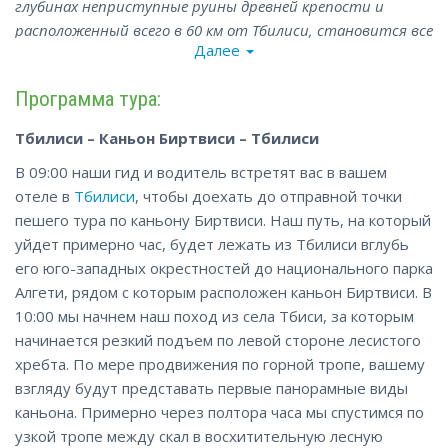
глубинах неприступные руины древней крепости и
расположенный всего в 60 км от Тбилиси, становится все
Далее
более и более популярным как у туристов, так и среди
местных жителей.
Программа тура:
Тбилиси – Каньон Биртвиси – Тбилиси
В 09:00 наши гид и водитель встретят вас в вашем
отеле в
Тбилиси
, чтобы доехать до отправной точки
пешего тура по каньону Биртвиси. Наш путь, на который
уйдет примерно час, будет лежать из Тбилиси вглубь
его юго-западных окрестностей до национального парка
Алгети, рядом с которым расположен каньон Биртвиси. В
10:00 мы начнем наш поход из села Тбиси, за которым
начинается резкий подъем по левой стороне лесистого
хребта. По мере продвижения по горной тропе, вашему
взгляду будут представать первые панорамные виды
каньона. Примерно через полтора часа мы спустимся по
узкой тропе между скал в восхитительную лесную