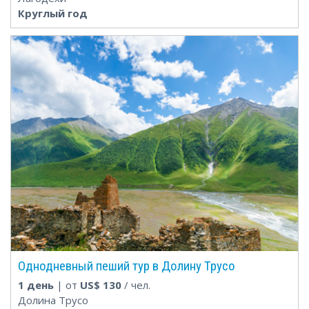
Круглый год
Однодневный пеший тур в Долину Трусо
1 день
| от
US$
130
/ чел.
Долина Трусо