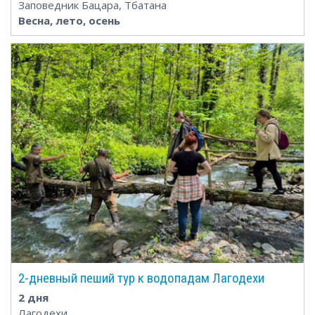
Заповедник Бацара, Тбатана
Весна, лето, осень
2-дневный пеший тур к водопадам Лагодехи
2 дня
Лагодехи