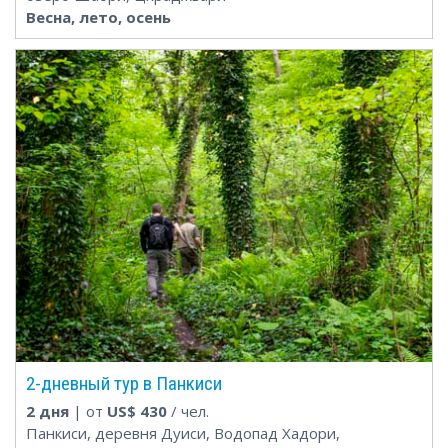
Весна, лето, осень
2-дневный тур в Панкиси
2 дня
| от
US$
430
/ чел.
Панкиси, деревня Дуиси, Водопад Хадори,