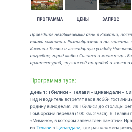
ПРОГРАММА
ЦЕНЫ
ЗАПРОС
Проведите незабываемый день в Кахетии, посе
нашей компании. Разнообразная и насыщенная 
Кахетии Телави и легендарную усадьбу Чавчава
погребом; город любви Сигнахи и монастырь Бо
архитектурой, грузинской природой и конечно 
Программа тура:
День 1: Тбилиси – Телави – Цинандали – Си
Гид и водитель встретят вас в лобби гостиниц
родину виноделия. Из Тбилиси до столицы рег
Гомборский перевал (100 км, 2 часа). В Телав
«Мимино», в котором запечатлен памятник Ирак
из
Телави
в
Цинандали
, где расположена рези