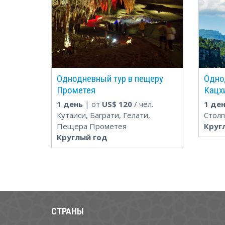
Однодневный тур в пещеру
Одно
Прометея
Кацхи
1 день
| от
US$
120
/ чел.
1 де
Кутаиси, Баграти, Гелати,
Столп
Пещера Прометея
Круг
Круглый год
СТРАНЫ