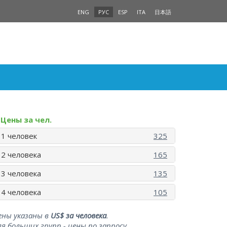
ENG
РУС
ESP
ITA
日本語
Цены за чел.
1 человек
325
2 человека
165
3 человека
135
4 человека
105
ены указаны в
US$ за человека
.
ля больших групп - цены по запросу.