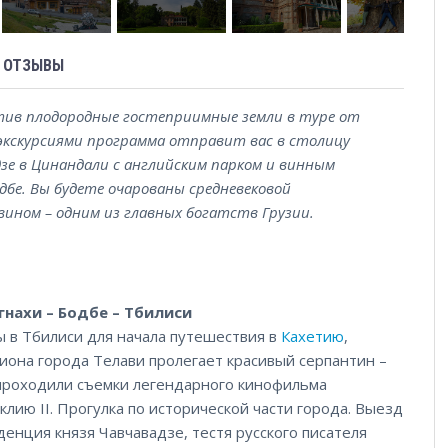
ОТЗЫВЫ
тив плодородные гостеприимные земли в туре от
экскурсиями программа отправит вас в столицу
дзе в Цинандали с английским парком и винным
дбе. Вы будете очарованы средневековой
вином – одним из главных богатств Грузии.
гнахи – Бодбе – Тбилиси
ы в Тбилиси для начала путешествия в
Кахетию
,
иона города Телави пролегает красивый серпантин –
и проходили съемки легендарного кинофильма
лию II. Прогулка по исторической части города. Выезд
денция князя Чавчавадзе, тестя русского писателя