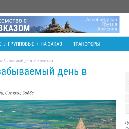
Е
ГРУППОВЫЕ
НА ЗАКАЗ
ТРАНСФЕРЫ
/
/
забываемый день в Кахетии
забываемый день в
и, Сигнахи, Бодбе
Ц
Д