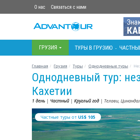
О нас
Связаться с нами
ГРУЗИЯ
ТУРЫ В ГРУЗИЮ
ЧАСТНЫ
-
Главная
Грузия
Туры
Однодневные туры
Не
Однодневный тур: не
Кахетии
1 день
|
Частный
|
Круглый год
| Телави, Цинандал
Частные туры от
US$
105