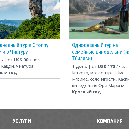
дневный тур к Столпу
Однодневный тур на
 и в Чиатуру
семейные винодельни (и
Тбилиси)
нь
| от
US$
90
/ чел.
 Кацхи, Чиатура
1 день
| от
US$
170
/ чел.
лый год
Мцхета, монастырь Шио-
Мгвиме, село Игоети, Каспи
винодельня Ори Марани
Круглый год
УСЛУГИ
КОМПАНИЯ