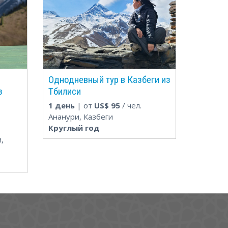
Однодневный тур в Казбеги из
з
Тбилиси
1 день
| от
US$
95
/ чел.
Ананури, Казбеги
Круглый год
,