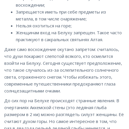
восхождении;
Запрещается иметь при себе предметы из
металла, в том числе снаряжение;
Нельзя охотиться на горе;
Женщинам вход на Белуху запрещен. Такое часто
практикуют в сакральных святынях Алтая.
Даже само восхождение окутано запретом: считалось,
что духи покарают слепотой всякого, кто осмелится
взойти на Белуху. Сегодня существует предположение,
что такое случалось из-за ослепительного солнечного
света, отраженного снегом. Чтобы избежать этого,
современные путешественники предохраняют глаза
солнцезащитными очками.
До сих пор на Белухе происходят странные явления. В
очертаниях Аккемской стены (это ледяная глыба
размером в 2 км) можно разглядеть силуэт женщины. Её
считают духом горы. Но самое интересное в том, что
раз в два года рельеф ледяной глыбы меняется, и