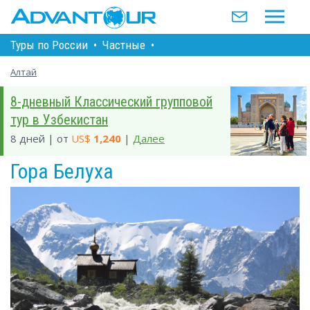
Туры по Росcии
•
Частные
•
Алтай
8-дневный Классический групповой
тур в Узбекистан
8 дней | от
US$
1,240
|
Далее
Гора Белуха