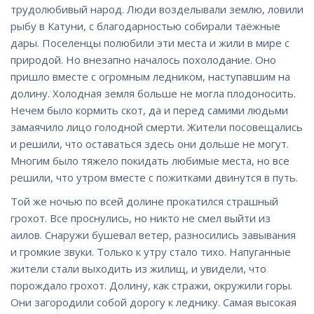
трудолюбивый народ. Люди возделывали землю, ловили
рыбу в Катуни, с благодарностью собирали таёжные
дары. Поселенцы полюбили эти места и жили в мире с
природой. Но внезапно началось похолодание. Оно
пришло вместе с огромным ледником, наступавшим на
долину. Холодная земля больше не могла плодоносить.
Нечем было кормить скот, да и перед самими людьми
замаячило лицо голодной смерти. Жители посовещались
и решили, что оставаться здесь они дольше не могут.
Многим было тяжело покидать любимые места, но все
решили, что утром вместе с пожитками двинутся в путь.
Той же ночью по всей долине прокатился страшный
грохот. Все проснулись, но никто не смел выйти из
аилов. Снаружи бушевал ветер, разносились завывания
и громкие звуки. Только к утру стало тихо. Напуганные
жители стали выходить из жилищ, и увидели, что
порождало грохот. Долину, как стражи, окружили горы.
Они загородили собой дорогу к леднику. Самая высокая