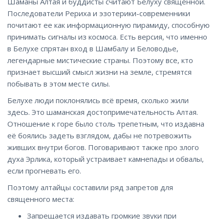
Шаманы Алтая и буддисты считают Белуху священной.
Последователи Рериха и эзотерики-современники
почитают ее как информационную пирамиду, способную
принимать сигналы из космоса. Есть версия, что именно
в Белухе спрятан вход в Шамбалу и Беловодье,
легендарные мистические страны. Поэтому все, кто
признает высший смысл жизни на земле, стремятся
побывать в этом месте силы.
Белухе люди поклонялись всё время, сколько жили
здесь. Это шаманская достопримечательность Алтая.
Отношение к горе было столь трепетным, что издавна
её боялись задеть взглядом, дабы не потревожить
живших внутри богов. Поговаривают также про злого
духа Эрлика, который устраивает камнепады и обвалы,
если прогневать его.
Поэтому алтайцы составили ряд запретов для
священного места:
Запрещается издавать громкие звуки при