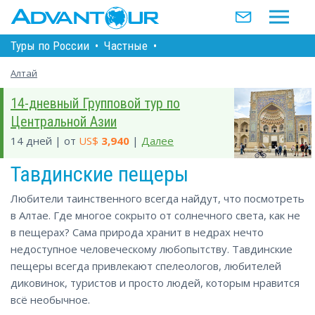
Туры по Росcии
•
Частные
•
Алтай
14-дневный Групповой тур по
Центральной Азии
14 дней | от
US$
3,940
|
Далее
Тавдинские пещеры
Любители таинственного всегда найдут, что посмотреть
в Алтае. Где многое сокрыто от солнечного света, как не
в пещерах? Сама природа хранит в недрах нечто
недоступное человеческому любопытству. Тавдинские
пещеры всегда привлекают спелеологов, любителей
диковинок, туристов и просто людей, которым нравится
всё необычное.