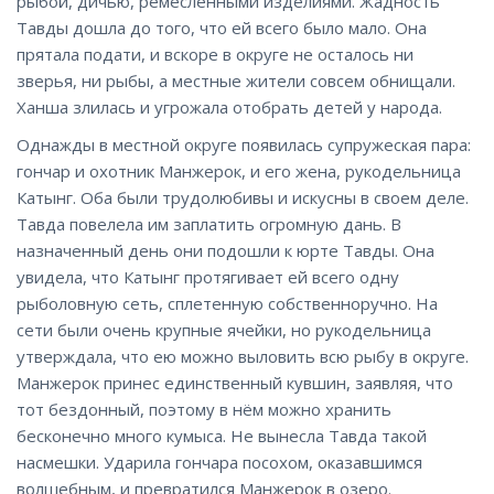
рыбой, дичью, ремесленными изделиями. Жадность
Тавды дошла до того, что ей всего было мало. Она
прятала подати, и вскоре в округе не осталось ни
зверья, ни рыбы, а местные жители совсем обнищали.
Ханша злилась и угрожала отобрать детей у народа.
Однажды в местной округе появилась супружеская пара:
гончар и охотник Манжерок, и его жена, рукодельница
Катынг. Оба были трудолюбивы и искусны в своем деле.
Тавда повелела им заплатить огромную дань. В
назначенный день они подошли к юрте Тавды. Она
увидела, что Катынг протягивает ей всего одну
рыболовную сеть, сплетенную собственноручно. На
сети были очень крупные ячейки, но рукодельница
утверждала, что ею можно выловить всю рыбу в округе.
Манжерок принес единственный кувшин, заявляя, что
тот бездонный, поэтому в нём можно хранить
бесконечно много кумыса. Не вынесла Тавда такой
насмешки. Ударила гончара посохом, оказавшимся
волшебным, и превратился Манжерок в озеро.