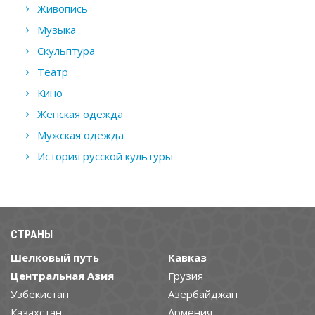
Живопись
Музыка
Скульптура
Театр
Кино
Женская одежда
Мужская одежда
История русской культуры
СТРАНЫ
Шелковый путь
Кавказ
Центральная Азия
Грузия
Узбекистан
Азербайджан
Казахстан
Армения