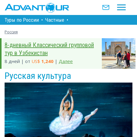
Туры по Росcии
•
Частные
•
Росcия
8-дневный Классический групповой
тур в Узбекистан
8 дней | от
US$
1,240
|
Далее
Русская культура