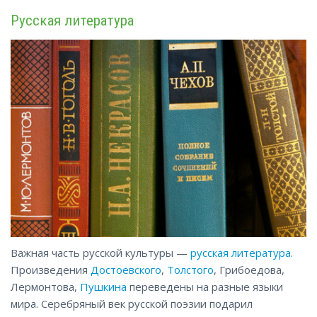
Русская литература
Важная часть русской культуры —
русская литература
.
Произведения
Достоевского
,
Толстого
, Грибоедова,
Лермонтова,
Пушкина
переведены на разные языки
мира. Серебряный век русской поэзии подарил