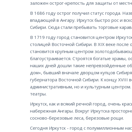
заложен острог-крепость для защиты от местн
В 1686 году острог получил статус города. Наз
впадающей в Ангару. Иркутск быстро рос и вс
Сибири. Сюда стали пребывать торговые карав
В 1719 году город становится центром Иркутск
столицей Восточной Сибири. В XIX веке после
становится крупным центром золотодобывающ
благоустраивается. Строятся богатые храмы, о
наших дней дошли такие непревзойденные обр
дом», бывший вначале дворцом купцов Сибиряк
губернатора Восточной Сибири. К концу XVIII 
административным, но и культурным центром.
театры.
Иркутск, как и всякий речной город, очень кр
набережная Ангары. Вокруг Иркутска просторно
сосново-березовые леса, березовые рощи.
Сегодня Иркутск - город с полумиллионным н