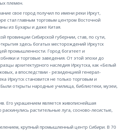
ых племен.
вание свое город получил по имени реки Иркут,
коре стал главным торговым центром Восточной
аны из Бухары и даже Китая.
ой провинции Сибирской губернии, став, по сути,
 открытия здесь богатых месторождений Иркутск
ей промышленности. Город богатеет и
собняки и торговые заведения. От этой эпохи до
азцы архитектурного наследия Иркутска, как «Белый
овых, а впоследствии - резиденцией генерал-
века Иркутск становится не только торговым и
 Были открыты народные училища, библиотеки, музеи,
асив. Его украшением является живописнейшая
 раскинулись растительные луга, сосново-лесистые,
аселением, крупный промышленный центр Сибири. В 70