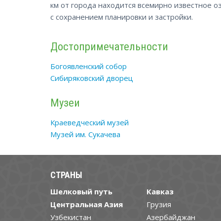
км от города находится всемирно известное оз
с сохранением планировки и застройки.
Достопримечательности
Богоявленский собор
Сибиряковский дворец
Музеи
Краеведческий музей
Музей им. Сукачева
СТРАНЫ
Шелковый путь
Кавказ
Центральная Азия
Грузия
Узбекистан
Азербайджан