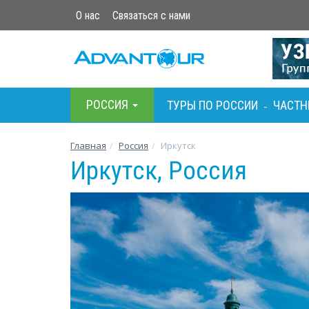
О нас
Связаться с нами
РОСCИЯ
ТУРЫ ПО РОСCИИ
ЧАСТН
-
Главная
Росcия
Иркутск
Иркутск, Россия