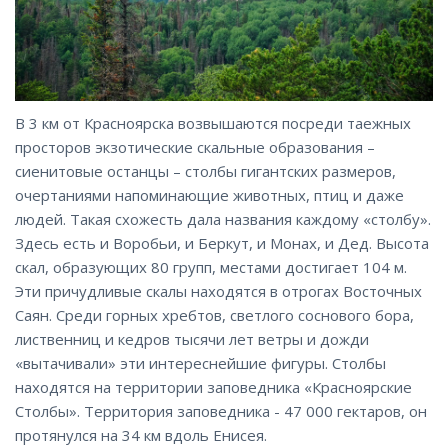
В 3 км от Красноярска возвышаются посреди таежных
просторов экзотические скальные образования –
сиенитовые останцы – столбы гигантских размеров,
очертаниями напоминающие животных, птиц и даже
людей. Такая схожесть дала названия каждому «столбу».
Здесь есть и Воробьи, и Беркут, и Монах, и Дед. Высота
скал, образующих 80 групп, местами достигает 104 м.
Эти причудливые скалы находятся в отрогах Восточных
Саян. Среди горных хребтов, светлого соснового бора,
лиственниц и кедров тысячи лет ветры и дожди
«вытачивали» эти интереснейшие фигуры. Столбы
находятся на территории заповедника «Красноярские
Столбы». Территория заповедника - 47 000 гектаров, он
протянулся на 34 км вдоль Енисея.