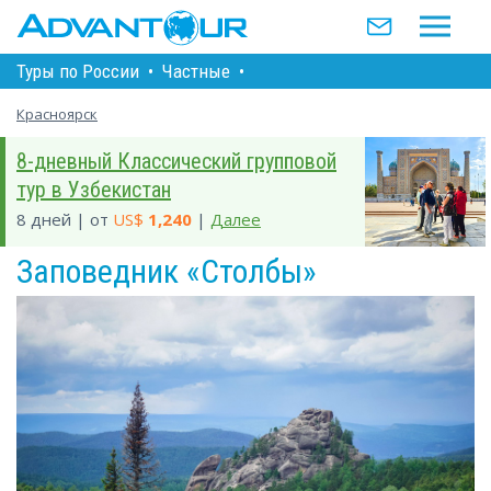
Туры по Росcии
•
Частные
•
Красноярск
8-дневный Классический групповой
тур в Узбекистан
8 дней | от
US$
1,240
|
Далее
Заповедник «Столбы»