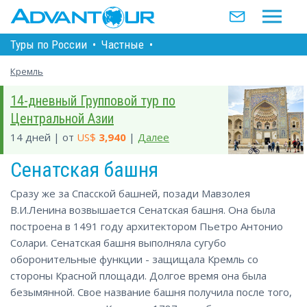
Туры по Росcии
•
Частные
•
Кремль
14-дневный Групповой тур по
Центральной Азии
14 дней | от
US$
3,940
|
Далее
Сенатская башня
Сразу же за Спасской башней, позади Мавзолея
В.И.Ленина возвышается Сенатская башня. Она была
построена в 1491 году архитектором Пьетро Антонио
Солари. Сенатская башня выполняла сугубо
оборонительные функции - защищала Кремль со
стороны Красной площади. Долгое время она была
безымянной. Свое название башня получила после того,