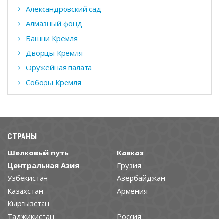
Александровский сад
Алмазный фонд
Башни Кремля
Дворцы Кремля
Оружейная палата
Соборы Кремля
СТРАНЫ
Шелковый путь
Кавказ
Центральная Азия
Грузия
Узбекистан
Азербайджан
Казахстан
Армения
Кыргызстан
Таджикистан
Россия