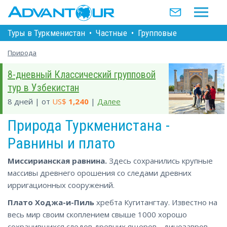
Туры в Туркменистан
•
Частные
•
Групповые
Природа
8-дневный Классический групповой
тур в Узбекистан
8 дней | от
US$
1,240
|
Далее
Природа Туркменистана -
Равнины и плато
Миссирианская равнина.
Здесь сохранились крупные
массивы древнего орошения со следами древних
ирригационных сооружений.
Плато Ходжа-и-Пиль
хребта Кугитангтау. Известно на
весь мир своим скоплением свыше 1000 хорошо
сохранившихся следов древних ящеров - динозавров