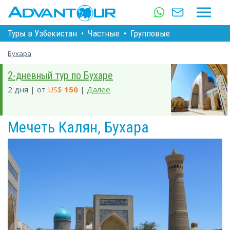
Туры в Узбекистан
•
Частные
•
Групповые
Бухара
2-дневный тур по Бухаре
2 дня | от
US$
150
|
Далее
Мечеть Калян, Бухара