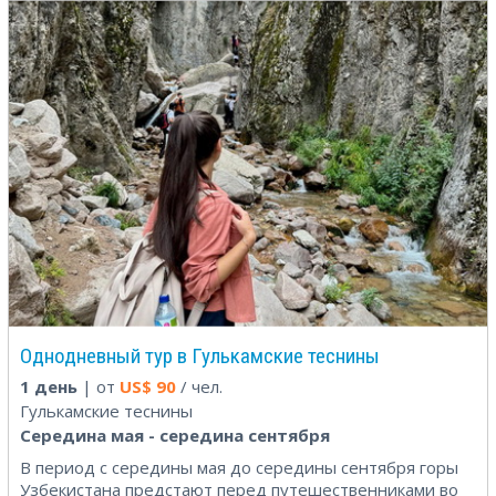
Однодневный тур в Гулькамские теснины
1 день
| от
US$
90
/ чел.
Гулькамские теснины
Середина мая - середина сентября
В период с середины мая до середины сентября горы
Узбекистана предстают перед путешественниками во