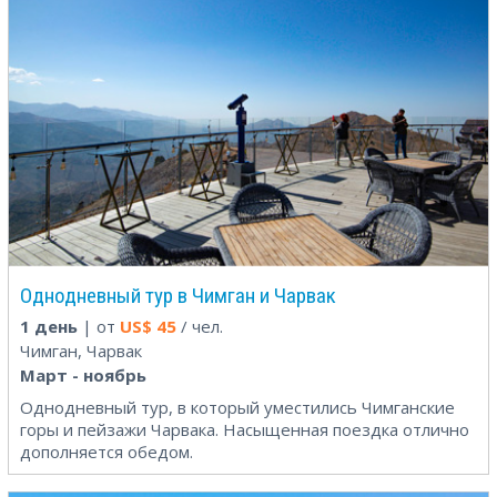
Однодневный тур в Чимган и Чарвак
1 день
| от
US$
45
/ чел.
Чимган, Чарвак
Март - ноябрь
Однодневный тур, в который уместились Чимганские
горы и пейзажи Чарвака. Насыщенная поездка отлично
дополняется обедом.