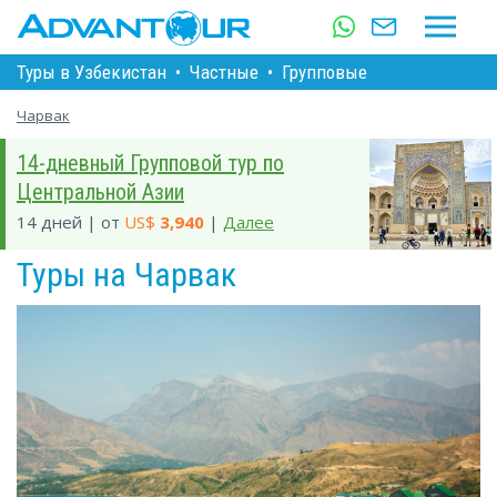
Туры в Узбекистан
•
Частные
•
Групповые
Чарвак
14-дневный Групповой тур по
Центральной Азии
14 дней | от
US$
3,940
|
Далее
Туры на Чарвак