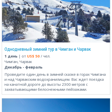
Однодневный зимний тур в Чимган и Чарвак
1 день
| от
US$
50
/ чел.
Чимган, Чарвак
Декабрь - февраль
Проведите один день в зимней сказке в горах Чимгана
и над Чарвакским водохранилищем. Вас ждет поездка
на канатной дороге до высоты 2300 метров с
захватывающими белоснежными пейзажами.