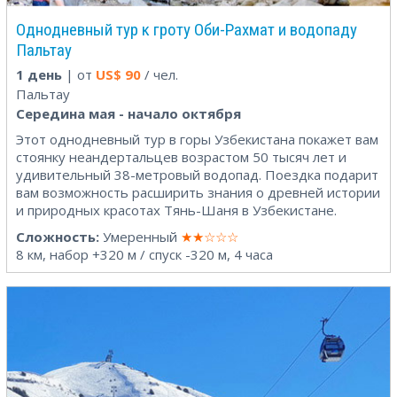
Однодневный тур к гроту Оби-Рахмат и водопаду
Пальтау
1 день
| от
US$
90
/ чел.
Пальтау
Середина мая - начало октября
Этот однодневный тур в горы Узбекистана покажет вам
стоянку неандертальцев возрастом 50 тысяч лет и
удивительный 38-метровый водопад. Поездка подарит
вам возможность расширить знания о древней истории
и природных красотах Тянь-Шаня в Узбекистане.
Сложность:
Умеренный
★★☆☆☆
8 км, набор +320 м / спуск -320 м, 4 часа