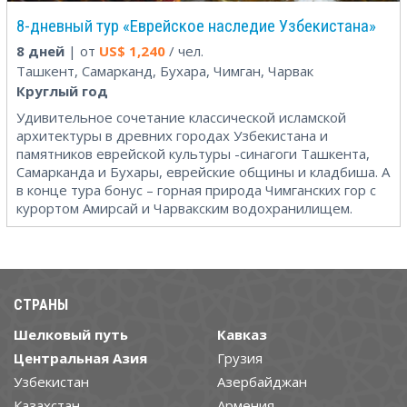
8-дневный тур «Еврейское наследие Узбекистана»
8 дней
| от
US$
1,240
/ чел.
Ташкент, Самарканд, Бухара, Чимган, Чарвак
Круглый год
Удивительное сочетание классической исламской
архитектуры в древних городах Узбекистана и
памятников еврейской культуры -синагоги Ташкента,
Самарканда и Бухары, еврейские общины и кладбиша. А
в конце тура бонус – горная природа Чимганских гор с
курортом Амирсай и Чарвакским водохранилищем.
СТРАНЫ
Шелковый путь
Кавказ
Центральная Азия
Грузия
Узбекистан
Азербайджан
Казахстан
Армения