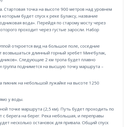
. Стартовая точка на высоте 900 метров над уровнем
а которым будет спуск к реке Булаксу, название
родниковая вода». Перейдя по старому мосту через
 которого проходит через густые заросли. Набор
ппой откроется вид на большое поле, соседние
дет возвышаться длинный горный хребет Мингбулак,
одников». Следующие 2 км тропа будет плавно
 и группа поднимется на высшую точку маршрута –
 на пикник на небольшой лужайке на высоте 1250
ямо у воды.
ьной точке маршрута (2,5 км). Путь будет проходить по
 с берега на берег. Река небольшая, и переправы
удет несколько остановок для привала. Общий спуск