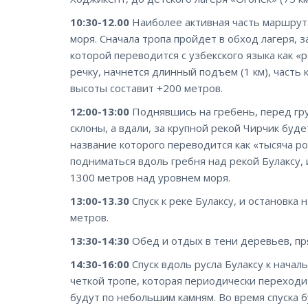
10:30-12.00
Наиболее активная часть маршрута
моря. Сначала тропа пройдет в обход лагеря, з
которой переводится с узбекского языка как «
речку, начнется длинный подъем (1 км), часть
высоты составит +200 метров.
12:00-13:00
Поднявшись на гребень, перед гру
склоны, а вдали, за крупной рекой Чирчик бу
название которого переводится как «тысяча р
подниматься вдоль гребня над рекой Булаксу,
1300 метров над уровнем моря.
13:00-13.30
Спуск к реке Булаксу, и остановка
метров.
13:30-14:30
Обед и отдых в тени деревьев, пр
14:30-16:00
Спуск вдоль русла Булаксу к начал
четкой тропе, которая периодически переходит
будут по небольшим камням. Во время спуска б