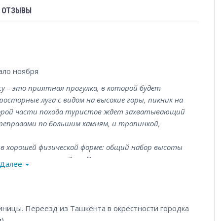
ОТЗЫВЫ
ало ноября
у – это приятная прогулка, в которой будет
осторные луга с видом на высокие горы, пикник на
торой части похода туристов ждет захватывающий
 переправами по большим камням, и тропинкой,
 в хорошей физической форме: общий набор высоты
 маршрута около 7 км. После прогулки по этим горам у
Далее
сталость, которая пройдет на следующий день.
тиницы. Переезд из Ташкента в окрестности городка
).