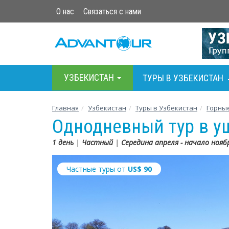
О нас
Связаться с нами
УЗБЕКИСТАН
ТУРЫ В УЗБЕКИСТАН
Главная
Узбекистан
Туры в Узбекистан
Горны
Однодневный тур в у
1 день
|
Частный
|
Середина апреля - начало нояб
Частные туры от
US$
90