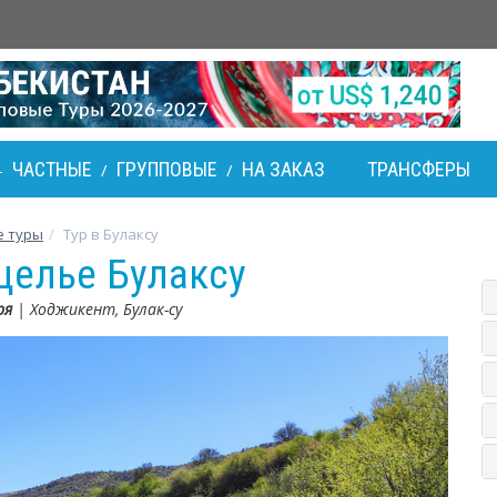
ЧАСТНЫЕ
ГРУППОВЫЕ
НА ЗАКАЗ
ТРАНСФЕРЫ
-
/
/
е туры
Тур в Булаксу
щелье Булаксу
ря
| Ходжикент, Булак-су