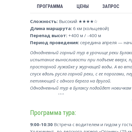
ПРОГРАММА
ЦЕНЫ
ЗАПРОС
Сложность:
Высокий ★★★★☆
Длина маршрута:
6 км (кольцевой)
Перепад высот:
+400 м / -400 м
Период проведения:
середина апреля — нач
Однодневный горный тур в урочище реки Булакс
испытание выносливости при подъеме вверх, пр
просторной лужайке у журчащей воды. А во в
спуск вдоль русла горной реки, с ее порогами,
петляющей с одного берега на другой.
Однодневный тур в Булаксу подойдет новичкам
составляет 400 метров, а протяженность всего
вас будет масса ярких впечатлений и легкая у
Программа тура:
9:00-10:30
Встреча с водителем и гидом у гос
Ходжикент, до детского лагеря «Огонек» (75 км