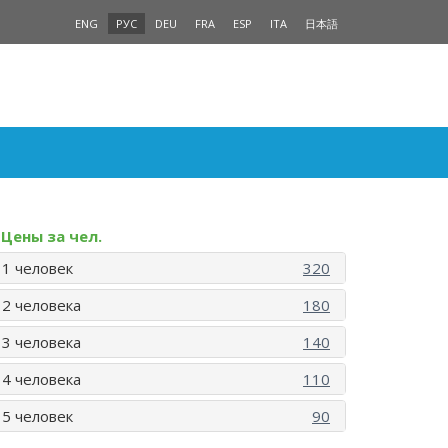
ENG
РУС
DEU
FRA
ESP
ITA
日本語
Цены за чел.
1 человек
320
2 человека
180
3 человека
140
4 человека
110
5 человек
90