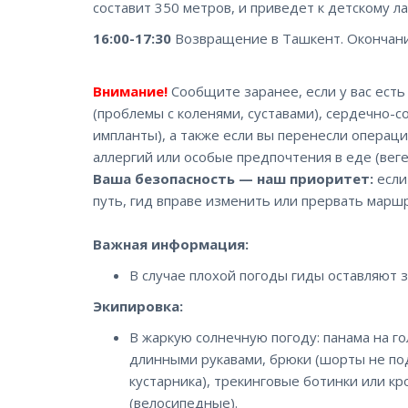
составит 350 метров, и приведет к детскому л
16:00-17:30
Возвращение в Ташкент. Окончани
Внимание!
Сообщите заранее, если у вас ест
(проблемы с коленями, суставами), сердечно-с
импланты), а также если вы перенесли операци
аллергий или особые предпочтения в еде (веге
Ваша безопасность — наш приоритет:
если
путь, гид вправе изменить или прервать маршр
Важная информация:
В случае плохой погоды гиды оставляют 
Экипировка:
В жаркую солнечную погоду: панама на г
длинными рукавами, брюки (шорты не по
кустарника), трекинговые ботинки или кр
(велосипедные).