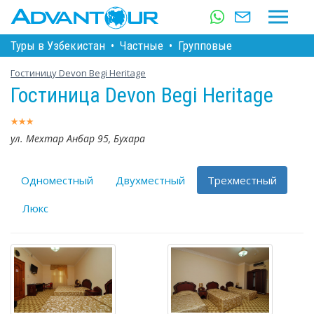
Туры в Узбекистан
•
Частные
•
Групповые
Гостиницу Devon Begi Heritage
Гостиница Devon Begi Heritage
ул. Мехтар Анбар 95, Бухара
Одноместный
Двухместный
Трехместный
Люкс