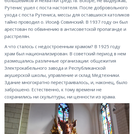
большевиков и нехватки средств. Вскоре, не выдержав,
Рутенис ушел с поста настоятеля. После добровольного
ухода с поста Рутениса, мессы для оставшихся католиков
тайно проводил о. Иосиф Совинский. В 1937 году он был
арестован по обвинению в антисоветской пропаганде и
расстрелян.
А что сталось с недостроенным храмом? В 1925 году
храм был национализирован. В советский период в нем
размещались различные организации: общежития
Электрокабельного завода и Республиканской
акушерской школы, управление и склад Медтехники.
Здание многократно перестраивалось, и, наконец, было
заброшено. Естественно, к тому времени не
сохранились ни скульптуры, ни ценности из храма.