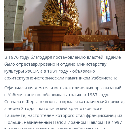
В 1976 году благодаря постановлению властей, здание
было отреставрировано и отдано Министерству
культуры УзCCР, а в 1981 году - объявлено
архитектурно-историческим памятником Узбекистана.
Официальная деятельность католических организаций
в Узбекистане возобновилась только в 1987 году.
Сначала в Фергане вновь открылся католический приход,
а через 3 года – католический храм открылся в
Ташкенте, настоятелем которого стал францисканец из
Польши, назначенный Папой Иоанном Павлом II в 1997
г. ординарием "Missio sui Juris" в Узбекистане – о.