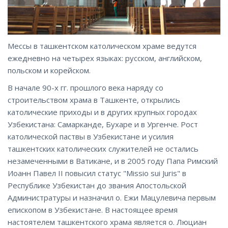
Мессы в ташкентском католическом храме ведутся
ежедневно на четырех языках: русском, английском,
польском и корейском.
В начале 90-х гг. прошлого века наряду со
строительством храма в Ташкенте, открылись
католические приходы и в других крупных городах
Узбекистана: Самарканде, Бухаре и в Ургенче. Рост
католической паствы в Узбекистане и усилия
ташкентских католических служителей не остались
незамеченными в Ватикане, и в 2005 году Папа Римский
Иоанн Павел II повысил статус "Missio sui Juris" в
Республике Узбекистан до звания Апостольской
Администратуры и назначил о. Ежи Мацулевича первым
епископом в Узбекистане. В настоящее время
настоятелем ташкентского храма является о. Люциан