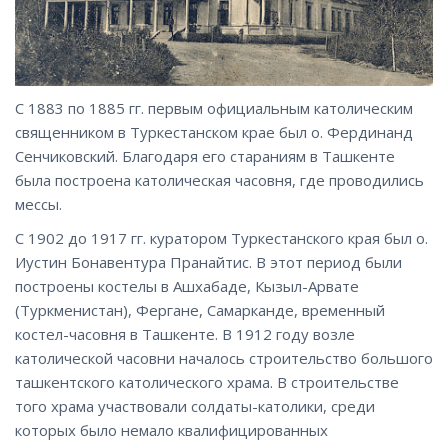
С 1883 по 1885 гг. первым официальным католическим
священником в Туркестанском крае был о. Фердинанд
Сенчиковский. Благодаря его стараниям в Ташкенте
была построена католическая часовня, где проводились
мессы.
С 1902 до 1917 гг. куратором Туркестанского края был о.
Иустин Бонавентура Пранайтис. В этот период были
построены костелы в Ашхабаде, Кызыл-Арвате
(Туркменистан), Фергане, Самарканде, временный
костел-часовня в Ташкенте. В 1912 году возле
католической часовни началось строительство большого
ташкентского католического храма. В строительстве
того храма участвовали солдаты-католики, среди
которых было немало квалифицированных