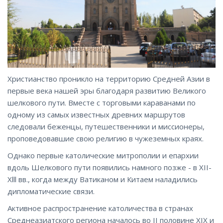
Христианство проникло на территорию Средней Азии в
первые века нашей эры благодаря развитию Великого
шелкового пути. Вместе с торговыми караванами по
одному из самых известных древних маршрутов
следовали беженцы, путешественники и миссионеры,
проповедовавшие свою религию в чужеземных краях.
Однако первые католические митрополии и епархии
вдоль Шелкового пути появились намного позже - в XII-
Xlll вв., когда между Ватиканом и Китаем наладились
дипломатические связи.
Активное распространение католичества в странах
Среднеазиатского региона началось во II половине XIX и