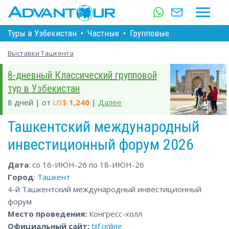
Туры в Узбекистан
•
Частные
•
Групповые
Выставки Ташкента
8-дневный Классический групповой
тур в Узбекистан
8 дней | от
US$
1,240
|
Далее
Ташкентский международный
инвестиционный форум 2026
Дата
: со 16-ИЮН-26 по 18-ИЮН-26
Город
:
Ташкент
4-й Ташкентский международный инвестиционный
форум
Место проведения:
Конгресс-холл
Официальный сайт:
tiif.online