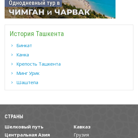
История Ташкента
Бинкат
Канка
Крепость Ташкента
Минг Урик
Шаштепа
СТРАНЫ
Шелковый путь
Кавказ
Центральная Азия
Грузия