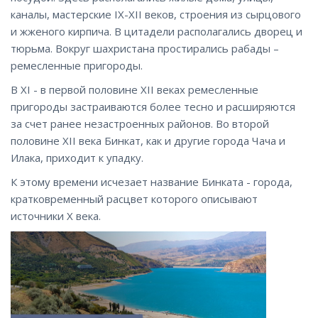
каналы, мастерские IХ-ХII веков, строения из сырцового
и жженого кирпича. В цитадели располагались дворец и
тюрьма. Вокруг шахристана простирались рабады –
ремесленные пригороды.
В ХI - в первой половине ХII веках ремесленные
пригороды застраиваются более тесно и расширяются
за счет ранее незастроенных районов. Во второй
половине ХII века Бинкат, как и другие города Чача и
Илака, приходит к упадку.
К этому времени исчезает название Бинката - города,
кратковременный расцвет которого описывают
источники Х века.