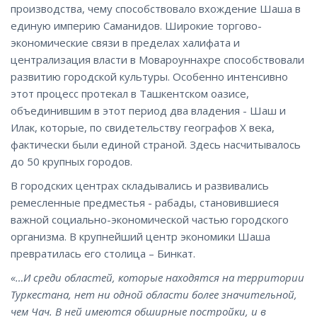
производства, чему способствовало вхождение Шаша в
единую империю Саманидов. Широкие торгово-
экономические связи в пределах халифата и
централизация власти в Мовароуннахре способствовали
развитию городской культуры. Особенно интенсивно
этот процесс протекал в Ташкентском оазисе,
объединившим в этот период два владения - Шаш и
Илак, которые, по свидетельству географов Х века,
фактически были единой страной. Здесь насчитывалось
до 50 крупных городов.
В городских центрах складывались и развивались
ремесленные предместья - рабады, становившиеся
важной социально-экономической частью городского
организма. В крупнейший центр экономики Шаша
превратилась его столица – Бинкат.
«…И среди областей, которые находятся на территории
Туркестана, нет ни одной области более значительной,
чем Чач. В ней имеются обширные постройки, и в