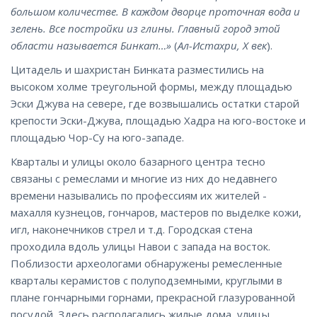
большом количестве. В каждом дворце проточная вода и
зелень. Все постройки из глины. Главный город этой
области называется Бинкат…»
(
Ал-Истахри, Х век
).
Цитадель и шахристан Бинката разместились на
высоком холме треугольной формы, между площадью
Эски Джува на севере, где возвышались остатки старой
крепости Эски-Джува, площадью Хадра на юго-востоке и
площадью Чор-Су на юго-западе.
Кварталы и улицы около базарного центра тесно
связаны с ремеслами и многие из них до недавнего
времени назывались по профессиям их жителей -
махалля кузнецов, гончаров, мастеров по выделке кожи,
игл, наконечников стрел и т.д. Городская стена
проходила вдоль улицы Навои с запада на восток.
Поблизости археологами обнаружены ремесленные
кварталы керамистов с полуподземными, круглыми в
плане гончарными горнами, прекрасной глазурованной
посудой. Здесь располагались жилые дома, улицы,