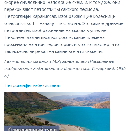
скорее символично, наподобие схем, и, к тому же, они
перекрывают петроглифы сакского периода.
Петроглифы Каракиясая, изображающие колесницы,
относятся ко II - началу I тыс. до н.э. Это самые древние
петроглифы, изображенные на скалах в ущелье.
Невольно задаёшься вопросом, какие племена
проживали на этой территории, и кто тот мастер, что
так искусно вырезал на камне все эти сюжеты.
(по материалам книги М.Хужаназарова «Наскальные
изображения Ходжикента и Каракиясая», Самарканд, 1995
г.)
Петроглифы Узбекистана