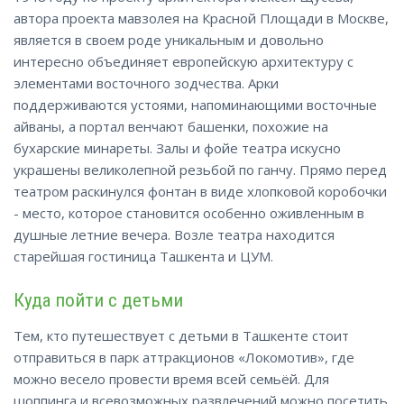
автора проекта мавзолея на Красной Площади в Москве,
является в своем роде уникальным и довольно
интересно объединяет европейскую архитектуру с
элементами восточного зодчества. Арки
поддерживаются устоями, напоминающими восточные
айваны, а портал венчают башенки, похожие на
бухарские минареты. Залы и фойе театра искусно
украшены великолепной резьбой по ганчу. Прямо перед
театром раскинулся фонтан в виде хлопковой коробочки
- место, которое становится особенно оживленным в
душные летние вечера. Возле театра находится
старейшая гостиница Ташкента и ЦУМ.
Куда пойти с детьми
Тем, кто путешествует с детьми в Ташкенте стоит
отправиться в парк аттракционов «Локомотив», где
можно весело провести время всей семьёй. Для
шоппинга и всевозможных развлечений можно посетить