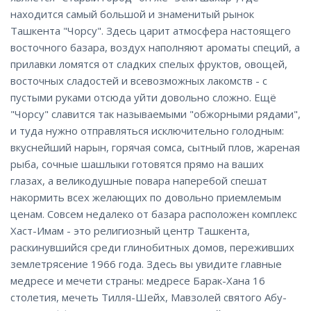
находится самый большой и знаменитый рынок
Ташкента "Чорсу". Здесь царит атмосфера настоящего
восточного базара, воздух наполняют ароматы специй, а
прилавки ломятся от сладких спелых фруктов, овощей,
восточных сладостей и всевозможных лакомств - с
пустыми руками отсюда уйти довольно сложно. Ещё
"Чорсу" славится так называемыми "обжорными рядами",
и туда нужно отправляться исключительно голодным:
вкуснейший нарын, горячая сомса, сытный плов, жареная
рыба, сочные шашлыки готовятся прямо на ваших
глазах, а великодушные повара наперебой спешат
накормить всех желающих по довольно приемлемым
ценам. Совсем недалеко от базара расположен комплекс
Хаст-Имам - это религиозный центр Ташкента,
раскинувшийся среди глинобитных домов, переживших
землетрясение 1966 года. Здесь вы увидите главные
медресе и мечети страны: медресе Барак-Хана 16
столетия, мечеть Тилля-Шейх, Мавзолей святого Абу-