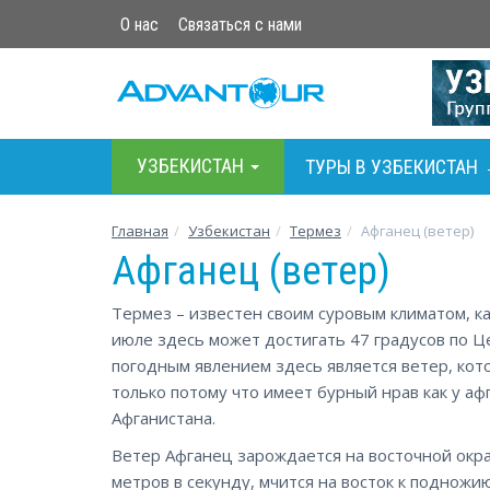
О нас
Связаться с нами
УЗБЕКИСТАН
ТУРЫ В УЗБЕКИСТАН
Главная
Узбекистан
Термез
Афганец (ветер)
Афганец (ветер)
Термез – известен своим суровым климатом, к
июле здесь может достигать 47 градусов по Ц
погодным явлением здесь является ветер, кот
только потому что имеет бурный нрав как у аф
Афганистана.
Ветер Афганец зарождается на восточной окра
метров в секунду, мчится на восток к подножи