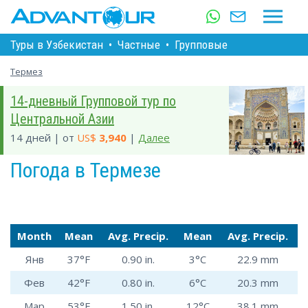
Туры в Узбекистан
•
Частные
•
Групповые
Термез
14-дневный Групповой тур по
Центральной Азии
14 дней | от
US$
3,940
|
Далее
Погода в Термезе
Month
Mean
Avg. Precip.
Mean
Avg. Precip.
Янв
37°F
0.90 in.
3°C
22.9 mm
Фев
42°F
0.80 in.
6°C
20.3 mm
Мар
53°F
1.50 in.
12°C
38.1 mm