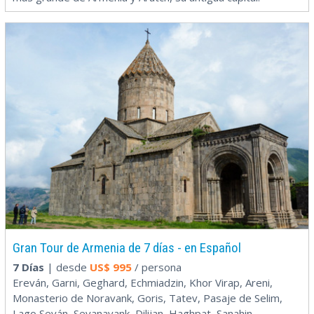
Gran Tour de Armenia de 7 días - en Español
7 Días
| desde
US$
995
/ persona
Ereván, Garni, Geghard, Echmiadzin, Khor Virap, Areni,
Monasterio de Noravank, Goris, Tatev, Pasaje de Selim,
Lago Seván, Sevanavank, Dilijan, Haghpat, Sanahin,