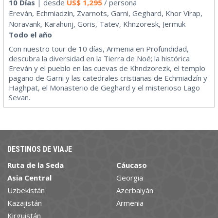
10 Días
| desde
US$
1,295
/ persona
Ereván, Echmiadzín, Zvarnots, Garni, Geghard, Khor Virap,
Noravank, Karahunj, Goris, Tatev, Khnzoresk, Jermuk
Todo el año
Con nuestro tour de 10 días, Armenia en Profundidad,
descubra la diversidad en la Tierra de Noé; la histórica
Ereván y el pueblo en las cuevas de Khndzorezk, el templo
pagano de Garni y las catedrales cristianas de Echmiadzín y
Haghpat, el Monasterio de Geghard y el misterioso Lago
Sevan.
DESTINOS DE VIAJE
Ruta de la Seda
Cáucaso
Asia Central
Georgia
Uzbekistán
Azerbaiyán
Kazajistán
Armenia
Kirguistán