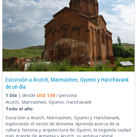
Excursión a Arutch, Marmashen, Gyumri y Harichavank
de un día
1 Día
| desde
US$
130
/ persona
Arutch, Marmashen, Gyumri, Harichavank
Todo el año
Excursión a Arutch, Marmashen, Gyumri y Harichavank,
explorando el oeste de Armenia. Aprenda acerca de la
cultura, historia y arquitectura de Gyumri, la segunda ciudad
más grande de Armenia y Arutch, su antigua capital.