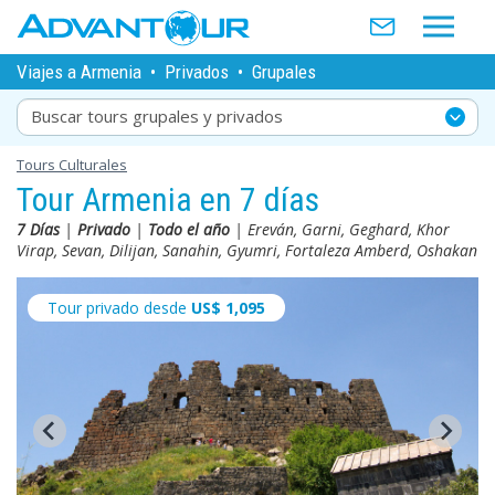
Viajes a Armenia
•
Privados
•
Grupales
Buscar tours grupales y privados
Tours Culturales
Tour Armenia en 7 días
7 Días
|
Privado
|
Todo el año
| Ereván, Garni, Geghard, Khor
Virap, Sevan, Dilijan, Sanahin, Gyumri, Fortaleza Amberd, Oshakan
Tour privado desde
US$
1,095