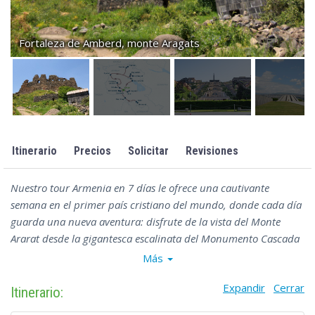
Fortaleza de Amberd, monte Aragats
Itinerario
Precios
Solicitar
Revisiones
Nuestro tour Armenia en 7 días le ofrece una cautivante
semana en el primer país cristiano del mundo, donde cada día
guarda una nueva aventura: disfrute de la vista del Monte
Ararat desde la gigantesca escalinata del Monumento Cascada
en Ereván, visite el templo pagano de Garni y Etchmiadzin, la
Más
primera catedral cristiana, explore los antiguos monasterios de
Expandir
Cerrar
Haghartsin y Goshavank, relájese en la naturaleza del famoso
Itinerario:
Resort Dilijan y presencie la gloria del período medieval desde