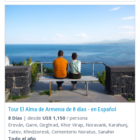
Tour El Alma de Armenia de 8 días - en Español
8 Días
| desde
US$
1,150
/ persona
Ereván, Garni, Geghrad, Khor Virap, Noravank, Karahunj,
Tatev, Khndzoresk, Cementerio Noratus, Sanahin
Todo el año