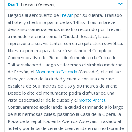
la Fortaleza Ambered. Tenga una semana memorable con este
Día 1
: Ereván (Yerevan)
tour privado por la tierra de la diversidad y belleza natural, los
Llegada al aeropuerto de
Ereván
por su cuenta. Traslado
antiguos templos paganos y las catedrales cristianas de siglos
al hotel y check in a partir de las 14hrs. Tras un breve
de antigüedad.
descanso comenzaremos nuestro recorrido por Ereván,
a menudo referida como la “Ciudad Rosada”, la cual
impresiona a sus visitantes con su arquitectura soviética.
Nuestra primera parada será visitando el Complejo
Conmemorativo del Genocidio Armenio en la Colina de
Tsitsernakaberd. Luego visitaremos el símbolo moderno
de Ereván, el
Monumento Cascada
(Cascade), el cual fue
el mayor ícono de la ciudad y cuenta con una enorme
escalera de 500 metros de alto y 50 metros de ancho.
Desde lo alto del monumento podrá disfrutar de una
vista espectacular de la ciudad y el
Monte Ararat
.
Continuaremos explorando la ciudad caminando a lo largo
de sus hermosas calles, pasando la Casa de la Ópera, la
Plaza de la república, en la Avenida Abovyan. Traslado al
hotel y por la tarde cena de bienvenida en un restaurante