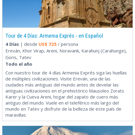
Tour de 4 Días: Armenia Exprés - en Español
4 Días
| desde
US$
725
/ persona
Ereván, Khor Virap, Areni, Noravank, Karahunj (Carahunge),
Goris, Tatev
Todo el año
Con nuestro tour de 4 días Armenia Exprés siga las huellas
de múltiples civilizaciones. Visite Ereván, una de las
ciudades más antiguas del mundo antes de develar las
antiguas civilizaciones en el prehistórico Mausoleo Zorats
Karer y la Cueva Areni, hogar del zapato de cuero más
antiguo del mundo. Vuele en el teleférico más largo del
mundo en Tatev y disfrute de la belleza de este país de
maravillas.