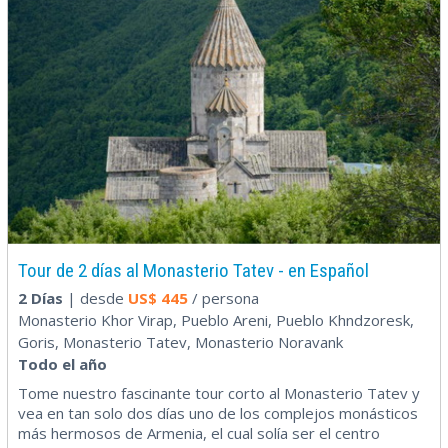
Tour de 2 días al Monasterio Tatev - en Español
2 Días
| desde
US$
445
/ persona
Monasterio Khor Virap, Pueblo Areni, Pueblo Khndzoresk,
Goris, Monasterio Tatev, Monasterio Noravank
Todo el año
Tome nuestro fascinante tour corto al Monasterio Tatev y
vea en tan solo dos días uno de los complejos monásticos
más hermosos de Armenia, el cual solía ser el centro