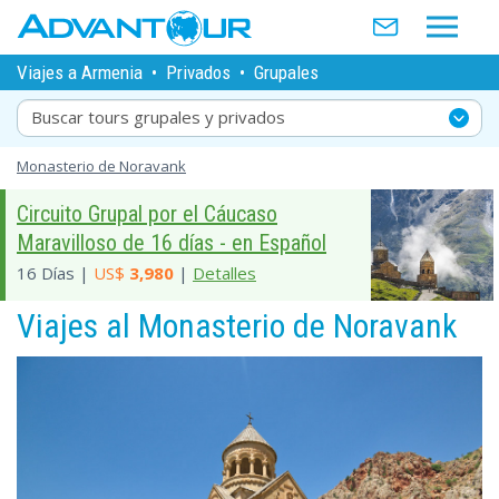
Viajes a Armenia
•
Privados
•
Grupales
Buscar tours grupales y privados
Monasterio de Noravank
Circuito Grupal por el Cáucaso
Maravilloso de 16 días - en Español
16 Días |
US$
3,980
|
Detalles
Viajes al Monasterio de Noravank