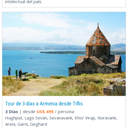
intelectual del país.
Tour de 3 días a Armenia desde Tiflis
3 Días
| desde
US$
495
/ persona
Haghpat, Lago Seván, Sevanavank, Khor Virap, Noravank,
Areni, Garni, Geghard