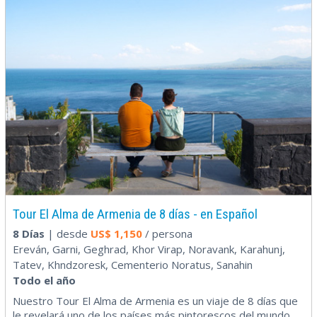
Tour El Alma de Armenia de 8 días - en Español
8 Días
| desde
US$
1,150
/ persona
Ereván, Garni, Geghrad, Khor Virap, Noravank, Karahunj,
Tatev, Khndzoresk, Cementerio Noratus, Sanahin
Todo el año
Nuestro Tour El Alma de Armenia es un viaje de 8 días que
le revelará uno de los países más pintorescos del mundo.