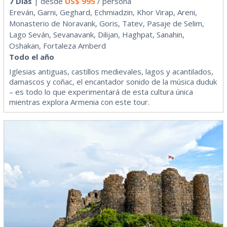
7 Días
| desde
US$
995
/ persona
Ereván, Garni, Geghard, Echmiadzin, Khor Virap, Areni,
Monasterio de Noravank, Goris, Tatev, Pasaje de Selim,
Lago Seván, Sevanavank, Dilijan, Haghpat, Sanahin,
Oshakan, Fortaleza Amberd
Todo el año
Iglesias antiguas, castillos medievales, lagos y acantilados,
damascos y coñac, el encantador sonido de la música duduk
– es todo lo que experimentará de esta cultura única
mientras explora Armenia con este tour.