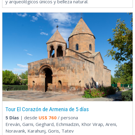
y arqueológicos únicos y belleza natural.
Tour El Corazón de Armenia de 5 días
5 Días
| desde
US$
760
/ persona
Ereván, Garni, Geghard, Echmiadzin, Khor Virap, Areni,
Noravank, Karahunj, Goris, Tatev