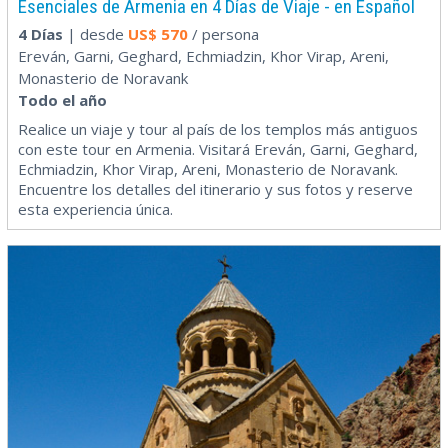
Esenciales de Armenia en 4 Días de Viaje - en Español
4 Días
| desde
US$
570
/ persona
Ereván, Garni, Geghard, Echmiadzin, Khor Virap, Areni,
Monasterio de Noravank
Todo el año
Realice un viaje y tour al país de los templos más antiguos
con este tour en Armenia. Visitará Ereván, Garni, Geghard,
Echmiadzin, Khor Virap, Areni, Monasterio de Noravank.
Encuentre los detalles del itinerario y sus fotos y reserve
esta experiencia única.