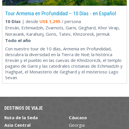
Tour Armenia en Profundidad – 10 Días - en Español
10 Días
| desde
US$
1,295
/ persona
Ereván, Echmiadzín, Zvarnots, Garni, Geghard, Khor Virap,
Noravank, Karahunj, Goris, Tatev, Khnzoresk, Jermuk
Todo el año
Con nuestro tour de 10 días, Armenia en Profundidad,
descubra la diversidad en la Tierra de Noé; la histórica
Ereván y el pueblo en las cuevas de Khndzorezk, el templo
pagano de Garni y las catedrales cristianas de Echmiadzín y
Haghpat, el Monasterio de Geghard y el misterioso Lago
Sevan.
DESTINOS DE VIAJE
Ruta de la Seda
Cáucaso
Asia Central
Georgia