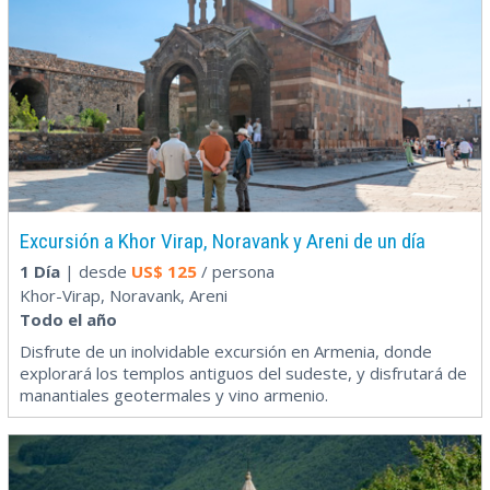
Excursión a Khor Virap, Noravank y Areni de un día
1 Día
| desde
US$
125
/ persona
Khor-Virap, Noravank, Areni
Todo el año
Disfrute de un inolvidable excursión en Armenia, donde
explorará los templos antiguos del sudeste, y disfrutará de
manantiales geotermales y vino armenio.