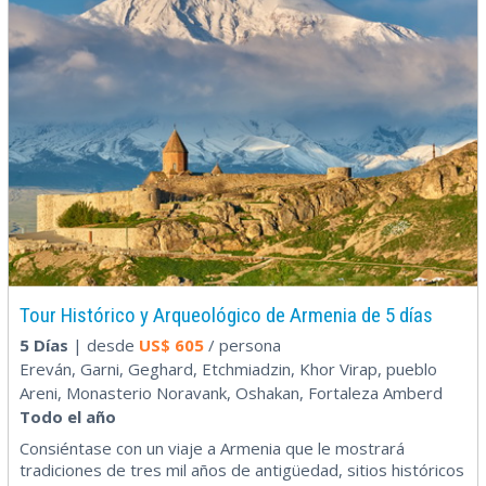
Tour Histórico y Arqueológico de Armenia de 5 días
5 Días
| desde
US$
605
/ persona
Ereván, Garni, Geghard, Etchmiadzin, Khor Virap, pueblo
Areni, Monasterio Noravank, Oshakan, Fortaleza Amberd
Todo el año
Consiéntase con un viaje a Armenia que le mostrará
tradiciones de tres mil años de antigüedad, sitios históricos