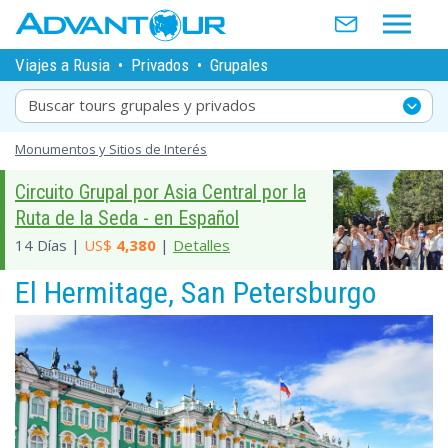
Viajes a Rusia
•
Privados
•
Grupales
Buscar tours grupales y privados
Monumentos y Sitios de Interés
Circuito Grupal por Asia Central por la
Ruta de la Seda - en Español
14 Días |
US$
4,380
|
Detalles
El Hermitage, San Petersburgo