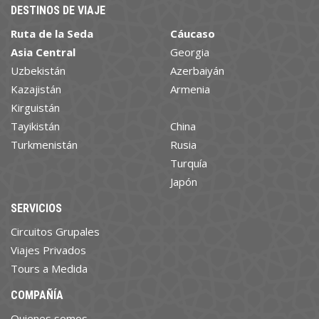
DESTINOS DE VIAJE
Ruta de la Seda
Cáucaso
Asia Central
Georgia
Uzbekistán
Azerbaiyán
Kazajistán
Armenia
Kirguistán
Tayikistán
China
Turkmenistán
Rusia
Turquía
Japón
SERVICIOS
Circuitos Grupales
Viajes Privados
Tours a Medida
COMPAÑÍA
Quienes somos