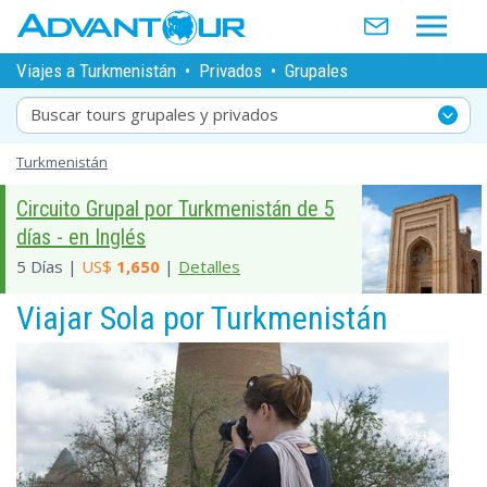
Viajes a Turkmenistán
•
Privados
•
Grupales
Buscar tours grupales y privados
Turkmenistán
Circuito Grupal por Turkmenistán de 5
días - en Inglés
5 Días |
US$
1,650
|
Detalles
Viajar Sola por Turkmenistán