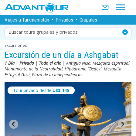
Viajes a Turkmenistán
•
Privados
•
Grupales
Buscar tours grupales y privados
Excursiones
Excursión de un día a Ashgabat
1 Día
|
Privado
|
Todo el año
| Antigua Nisa, Mezquita espiritual,
Monumento de la Neutralidad, Hipódromo “Bedev”, Mezquita
Ertugrul Gazi, Plaza de la Independencia
Tour privado desde
US$
145