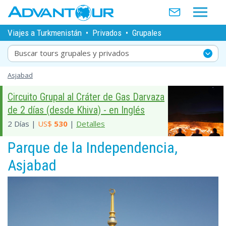
Viajes a Turkmenistán
•
Privados
•
Grupales
Buscar tours grupales y privados
Asjabad
Circuito Grupal al Cráter de Gas Darvaza
de 2 días (desde Khiva) - en Inglés
2 Días |
US$
530
|
Detalles
Parque de la Independencia,
Asjabad