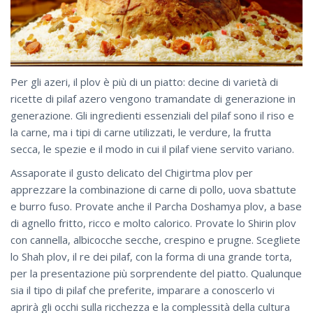
Per gli azeri, il plov è più di un piatto: decine di varietà di
ricette di pilaf azero vengono tramandate di generazione in
generazione. Gli ingredienti essenziali del pilaf sono il riso e
la carne, ma i tipi di carne utilizzati, le verdure, la frutta
secca, le spezie e il modo in cui il pilaf viene servito variano.
Assaporate il gusto delicato del Chigirtma plov per
apprezzare la combinazione di carne di pollo, uova sbattute
e burro fuso. Provate anche il Parcha Doshamya plov, a base
di agnello fritto, ricco e molto calorico. Provate lo Shirin plov
con cannella, albicocche secche, crespino e prugne. Scegliete
lo Shah plov, il re dei pilaf, con la forma di una grande torta,
per la presentazione più sorprendente del piatto. Qualunque
sia il tipo di pilaf che preferite, imparare a conoscerlo vi
aprirà gli occhi sulla ricchezza e la complessità della cultura