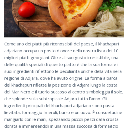
Come uno dei piatti più riconoscibili del paese, il khachapuri
adjariano occupa un posto d'onore nella nostra lista dei 10
migliori piatti georgiani. Oltre al suo gusto irresistibile, una
delle qualità speciali di questo piatto è che la sua forma e i
suoi ingredienti riflettono le peculiarità uniche della vita nella
regione di Adjara, dove ha avuto origine. La forma a barca
del khachapuri riflette la posizione di Adjara lungo la costa
del Mar Nero e il tuorlo succoso al centro simboleggia il sole,
che splende sulla subtropicale Adjara tutto l'anno. Gli
ingredienti principali del khachapuri adjariano sono pasta
lievitata, formaggio Imeruli, burro e un uovo. È consuetudine
mangiarlo con le mani, spezzando piccoli pezzi dalla crosta
dorata e immergendoli in una massa succosa di formaggio