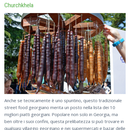
Churchkhela
Anche se tecnicamente è uno spuntino, questo tradizionale
street food georgiano merita un posto nella lista dei 10
migliori piatti georgiani. Popolare non solo in Georgia, ma
ben oltre i suoi confini, questa prelibatezza si può trovare in
qualsiasi villaggio georgiano e nei supermercati e bazar delle