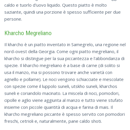
caldo e tuorlo d'uovo liquido. Questo piatto è molto
saziante, quindi una porzione è spesso sufficiente per due
persone.
Kharcho Megreliano
Il kharcho è un piatto inventato in Samegrelo, una regione nel
nord-ovest della Georgia. Come ogni piatto megreliano, il
kharcho si distingue per la sua piccantezza e l'abbondanza di
spezie. Il kharcho megreliano è a base di carne (di solito si
usa il manzo, ma si possono trovare anche varietà con
agnello e pollame). Le noci vengono schiacciate e mescolate
con spezie come il luppolo suneli, utskho suneli, kharchos
suneli e coriandolo macinato. La miscela di noci, pomodori,
cipolle e aglio viene aggiunta al manzo e tutto viene stufato
insieme con piccole quantità di acqua e farina di mais. Il
kharcho megreliano piccante è spesso servito con pomodori
freschi, cetrioli e, naturalmente, pane caldo shoti.