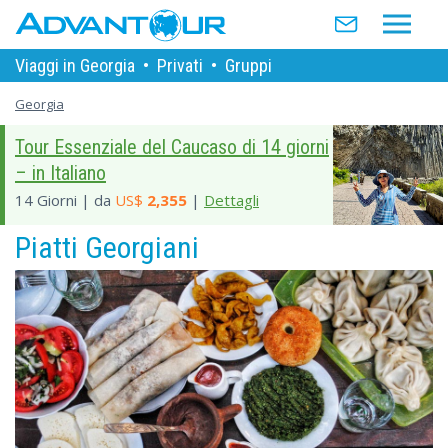
Viaggi in Georgia
•
Privati
•
Gruppi
Georgia
Tour Essenziale del Caucaso di 14 giorni
– in Italiano
14 Giorni | da
US$
2,355
|
Dettagli
Piatti Georgiani