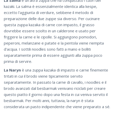
La Salma
è un'altra zuppa che ha conquistato i cuori dei
kazaki. La salma è essenzialmente identica alla kespe,
eccetto l'aggiunta di verdure, sebbene il metodo di
preparazione delle due zuppe sia diverso. Per cucinare
questa zuppa kazaka di carne con impasto, il grasso
dovrebbe essere sciolto in un calderone e usato per
friggere la carne e le cipolle. Si aggiungono pomodori,
peperoni, melanzane e patate e la pentola viene riempita
d'acqua. I sottili noodles sono fatti a mano e bolliti
separatamente prima di essere aggiunti alla zuppa poco
prima di servire.
La Naryn
è una zuppa kazaka di impasto e carne finemente
tritati in cui il brodo viene tipicamente servito
separatamente. In passato la carne di cavallo, i noodles e il
brodo avanzati dal besbarmak venivano riciclati per creare
questo piatto il giorno dopo una festa in cui veniva servito il
besbarmak. Per molti anni, tuttavia, la naryn è stata
considerata un pasto indipendente che viene preparato a sé.