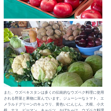
また、ウズベキスタンは多くの伝統的なウズベク料理に使用
される野菜と果物に富んでいます。ジューシーなトマト、エ
メラルドグリーンのキュウリ、黄色いにんじん、大根、小大
根、ナス、ピーマン、キャベツ、かぼちゃは、ウズベク料理