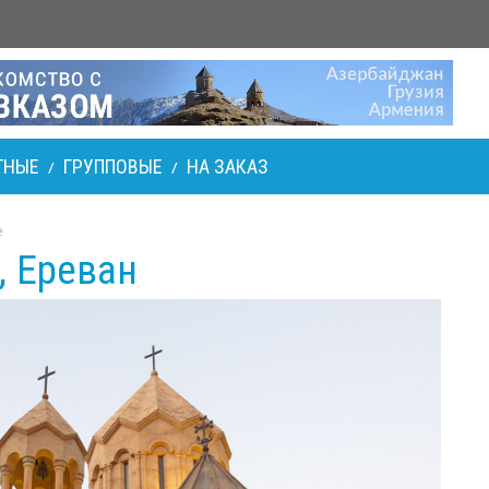
ТНЫЕ
ГРУППОВЫЕ
НА ЗАКАЗ
/
/
е
, Ереван