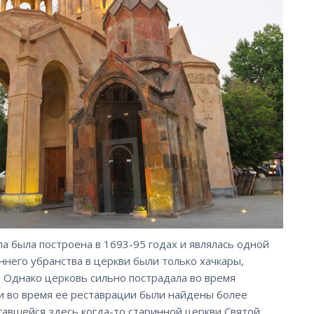
ла была построена в 1693-95 годах и являлась одной
еннего убранства в церкви были только хачкары,
. Однако церковь сильно пострадала во время
и во время ее реставрации были найдены более
агавшейся здесь когда-то старинной церкви Святой