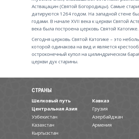
Аствацацин (Святой Богородицы). Самые стар
датируются 1264 годом. На западной стене б
годами. В начале XVII века к церкви Святой Ас
века была построена церковь Святой Катогике.
Сегодня церковь Святой Катогике – это неболь
которой одинакова на вид и является кресто
остроконечный купол на цилиндрическом бар
церкви дух старины.
СТРАНЫ
Шелковый путь
Кавказ
Центральная Азия
Грузия
Узбекистан
Азербайджан
Казахстан
Армения
Кыргызстан