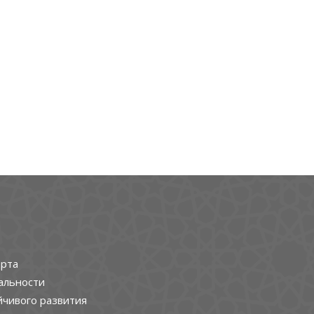
рта
альности
йчивого развития