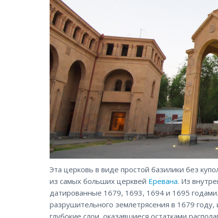
Эта церковь в виде простой базилики без купо
из самых больших церквей
Еревана
. Из внутр
датированные 1679, 1693, 1694 и 1695 годами
разрушительного землетрясения в 1679 году, 
глубокие слои, оказавшиеся остатками распол