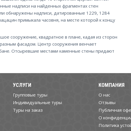
инные надписи на найденных фрагментах стен
ыли обнаружены надписи, датированные 1229, 1284
твацацин примыкала часовня, на месте которой к концу
шое сооружение, квадратное в плане, кадая из сторон
образным фасадом. Центр сооружения венчает
абане. Отсыревшие местами каменные стены придают
УСЛУГИ
КОМПАНИЯ
Групповые туры
О нас
Индивидуальные туры
Отзывы
Туры на заказ
Публичная офе
О конфиденци
Политика усто