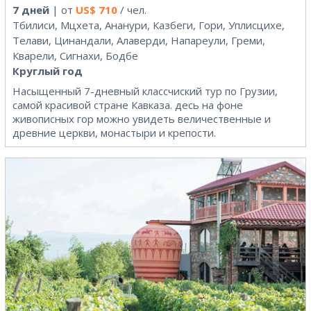
7 дней
| от
US$
710
/ чел.
Тбилиси, Мцхета, Ананури, Казбеги, Гори, Уплисцихе,
Телави, Цинандали, Алаверди, Напареули, Греми,
Кварели, Сигнахи, Бодбе
Круглый год
Насыщенный 7-дневный классчиский тур по Грузии,
самой красивой стране Кавказа. десь на фоне
живописных гор можно увидеть величественные и
древние церкви, монастыри и крепости.