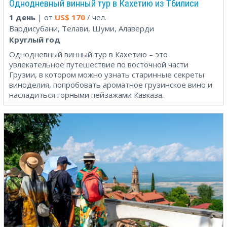
Однодневный винный тур в Кахетию из Тбилиси
1 день
| от
US$
170
/ чел.
Вардисубани, Телави, Шуми, Алаверди
Круглый год
Однодневный винный тур в Кахетию – это
увлекательное путешествие по восточной части
Грузии, в котором можно узнать старинные секреты
виноделия, попробовать ароматное грузинское вино и
насладиться горными пейзажами Кавказа.