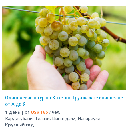
Однодневный тур по Кахетии: Грузинское виноделие
от А до Я
1 день
| от
US$
165
/ чел.
Вардисубани, Телави, Цинандали, Напареули
Круглый год