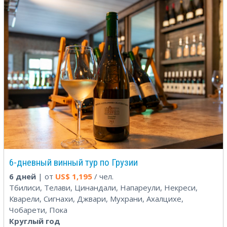
6-дневный винный тур по Грузии
6 дней
| от
US$
1,195
/ чел.
Тбилиси, Телави, Цинандали, Напареули, Некреси,
Кварели, Сигнахи, Джвари, Мухрани, Ахалцихе,
Чобарети, Пока
Круглый год