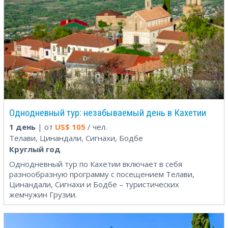
Однодневный тур: незабываемый день в Кахетии
1 день
| от
US$
105
/ чел.
Телави, Цинандали, Сигнахи, Бодбе
Круглый год
Однодневный тур по Кахетии включает в себя
разнообразную программу с посещением Телави,
Цинандали, Сигнахи и Бодбе – туристических
жемчужин Грузии.