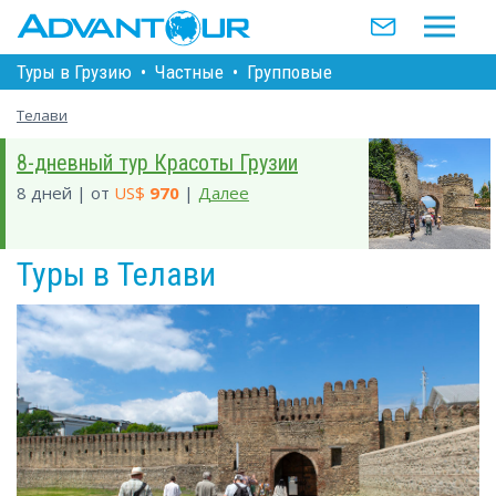
Туры в Грузию
•
Частные
•
Групповые
Телави
8-дневный тур Красоты Грузии
8 дней | от
US$
970
|
Далее
Туры в Телави