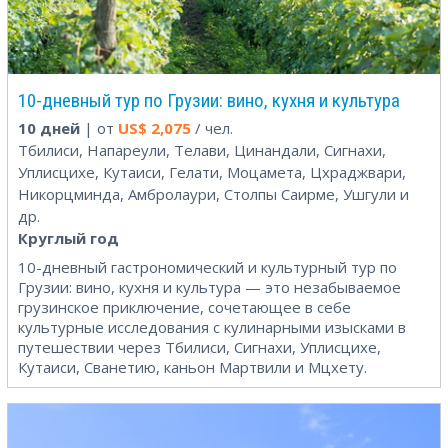
10-дневный тур по Грузии: вино, кухня и культура
10 дней
| от
US$
2,075
/ чел.
Тбилиси, Напареули, Телави, Цинандали, Сигнахи,
Уплисцихе, Кутаиси, Гелати, Моцамета, Цхраджвари,
Никорцминда, Амбролаури, Столпы Саирме, Ушгули и
др.
Круглый год
10-дневный гастрономический и культурный тур по
Грузии: вино, кухня и культура — это незабываемое
грузинское приключение, сочетающее в себе
культурные исследования с кулинарными изысками в
путешествии через Тбилиси, Сигнахи, Уплисцихе,
Кутаиси, Сванетию, каньон Мартвили и Мцхету.