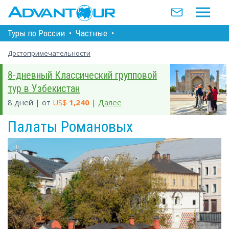
Туры по Росcии
•
Частные
•
Достопримечательности
8-дневный Классический групповой
тур в Узбекистан
8 дней | от
US$
1,240
|
Далее
Палаты Романовых