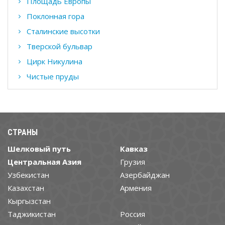
Площадь Европы
Поклонная гора
Сталинские высотки
Тверской бульвар
Цирк Никулина
Чистые пруды
СТРАНЫ
Шелковый путь
Кавказ
Центральная Азия
Грузия
Узбекистан
Азербайджан
Казахстан
Армения
Кыргызстан
Таджикистан
Россия