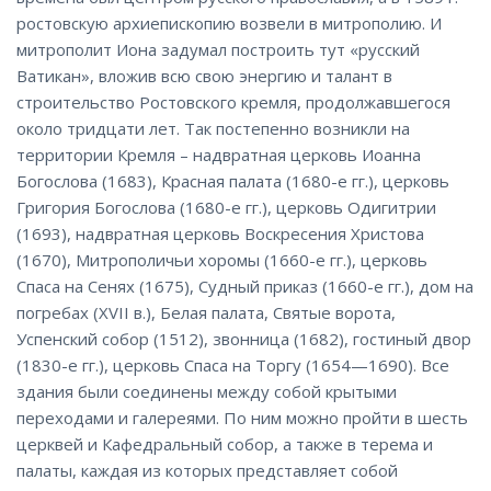
ростовскую архиепископию возвели в митрополию. И
митрополит Иона задумал построить тут «русский
Ватикан», вложив всю свою энергию и талант в
строительство Ростовского кремля, продолжавшегося
около тридцати лет. Так постепенно возникли на
территории Кремля – надвратная церковь Иоанна
Богослова (1683), Красная палата (1680-е гг.), церковь
Григория Богослова (1680-е гг.), церковь Одигитрии
(1693), надвратная церковь Воскресения Христова
(1670), Митрополичьи хоромы (1660-е гг.), церковь
Спаса на Сенях (1675), Судный приказ (1660-е гг.), дом на
погребах (XVII в.), Белая палата, Святые ворота,
Успенский собор (1512), звонница (1682), гостиный двор
(1830-е гг.), церковь Спаса на Торгу (1654—1690). Все
здания были соединены между собой крытыми
переходами и галереями. По ним можно пройти в шесть
церквей и Кафедральный собор, а также в терема и
палаты, каждая из которых представляет собой