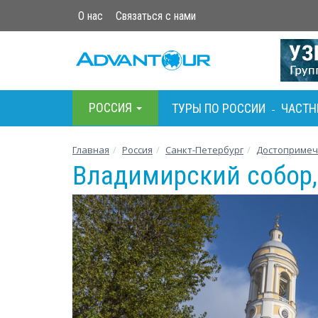
О нас
Связаться с нами
РОСCИЯ
ТУРЫ ПО РОСCИИ
ЧАСТН
-
Главная
Росcия
Санкт-Петербург
Достопримеч
Владимирский собор,