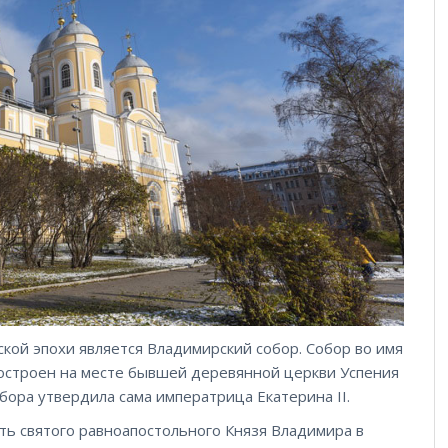
ой эпохи является Владимирский собор. Cобор во имя
построен на месте бывшей деревянной церкви Успения
бора утвердила сама императрица Екатерина II.
ять святого равноапостольного Князя Владимира в