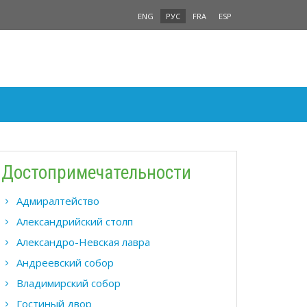
ENG
РУС
FRA
ESP
Достопримечательности
Адмиралтейство
Александрийский столп
Александро-Невская лавра
Андреевский собор
Владимирский собор
Гостиный двор