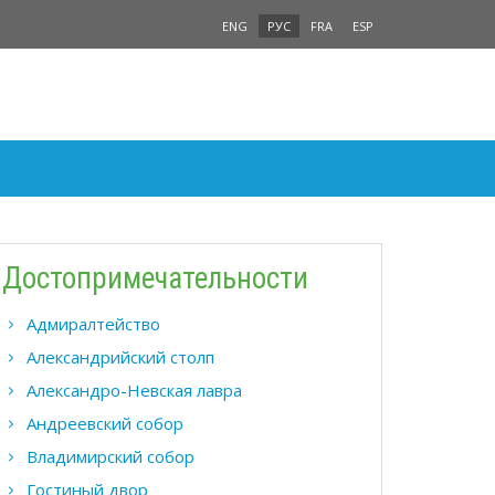
ENG
РУС
FRA
ESP
Достопримечательности
Адмиралтейство
Александрийский столп
Александро-Невская лавра
Андреевский собор
Владимирский собор
Гостиный двор