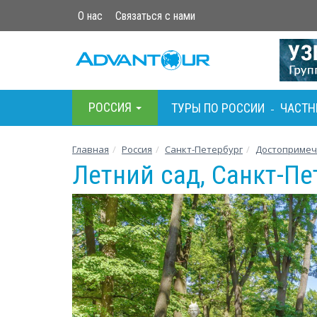
О нас
Связаться с нами
РОСCИЯ
ТУРЫ ПО РОСCИИ
ЧАСТН
-
Главная
Росcия
Санкт-Петербург
Достопримеч
Летний сад, Санкт-Пе