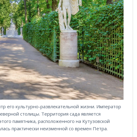
нтр его культурно-развлекательной жизни. Император
Северной столицы. Территория сада является
 этого памятника, расположенного на Кутузовской
талась практически неизменной со времен Петра.