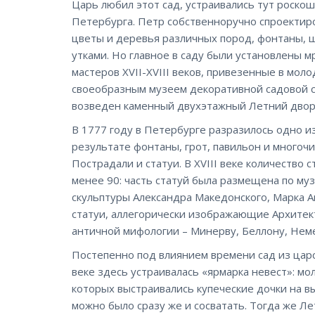
Царь любил этот сад, устраивались тут роско
Петербурга. Петр собственноручно спроектиро
цветы и деревья различных пород, фонтаны, ш
утками. Но главное в саду были установлены 
мастеров XVII-XVIII веков, привезенные в моло
своеобразным музеем декоративной садовой ску
возведен каменный двухэтажный Летний двор
В 1777 году в Петербурге разразилось одно и
результате фонтаны, грот, павильон и многоч
Пострадали и статуи. В XVIII веке количество 
менее 90: часть статуй была размещена по му
скульптуры Александра Македонского, Марка Ав
статуи, аллегорически изображающие Архитек
античной мифологии – Минерву, Беллону, Немез
Постепенно под влиянием времени сад из царс
веке здесь устраивалась «ярмарка невест»: мо
которых выстраивались купеческие дочки на 
можно было сразу же и сосватать. Тогда же Ле