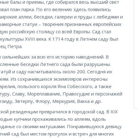
шные балы и приемы, где собирался весь высший свет
вал план парка. По его велению здесь появились
ирокие аллеи, беседки, галереи и пруды с лебедями и
мраморные статуи – творения признанных европейских
дую российскую столицу со всей Европы. Сад стал
льптуры XVIII века. К 1714 году в Летнем саду был
ец Петра.
з сильнейших за всю его историю наводнений. В
исленные беседки Летнего сада были разрушены.
статуй и саду насчитывалось около 200. Сегодня их
зеям. Из сохранившихся экземпляров интересны
релия, польского короля Яна Собесского, а также
туру, Славу, Мореплавание, Правосудие и персонажей
иду, Эвтерпу, Флору, Меркурия, Вакха и др.
кой резиденции превратился в городской сад. В XIX
лодые купчики прохаживались по аллеям, вдоль
выданье со своими матушками. Понравившуюся девицу
тний сад был местом прогулок и встреч для многих