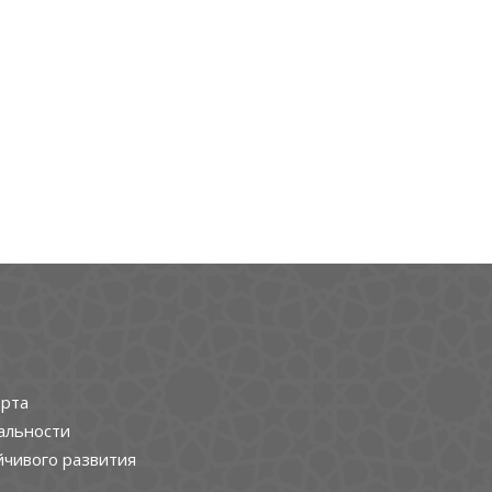
рта
альности
йчивого развития